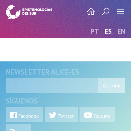
PT
ES
EN
NEWSLETTER ALICE-ES
Suscribir
SÍGUENOS
Facebook
Twitter
Youtube