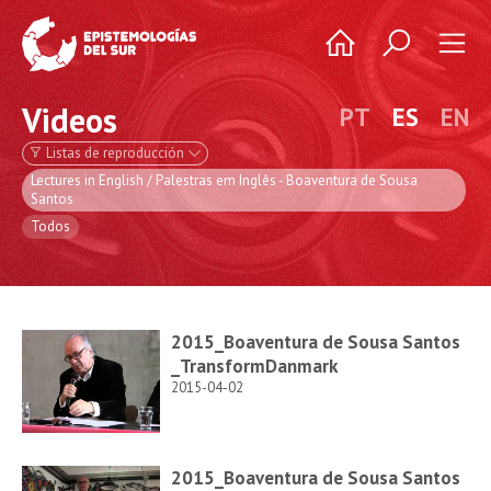
Videos
PT
ES
EN
Listas de reproducción
Lectures in English / Palestras em Inglês - Boaventura de Sousa
Santos
Todos
2015_Boaventura de Sousa Santos
_TransformDanmark
2015-04-02
2015_Boaventura de Sousa Santos