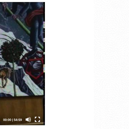
00:00
|
54:59