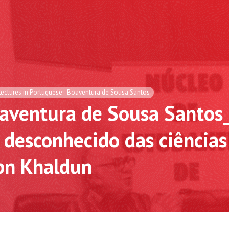
Lectures in Portuguese - Boaventura de Sousa Santos
aventura de Sousa Santo
 desconhecido das ciências
Ibn Khaldun