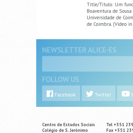
Title/Título: Um fund
Boaventura de Sousa 
Universidade de Coim
de Coimbra. (Video i
NEWSLETTER ALICE-ES
FOLLOW US
Facebook
Twitter
Y
Centro de Estudos Sociais
Tel +351 23
Colégio de S. Jerónimo
Fax +351 23