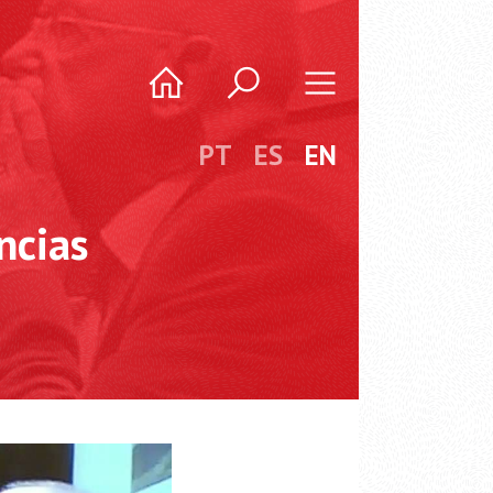
PT
ES
EN
ncias