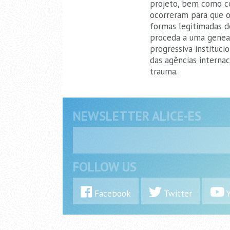
projeto, bem como co
ocorreram para que os
formas legitimadas de
proceda a uma geneal
progressiva instituci
das agências internac
trauma.
NEWSLETTER ALICE-ES
FOLLOW US
Facebook
Twitter
Y