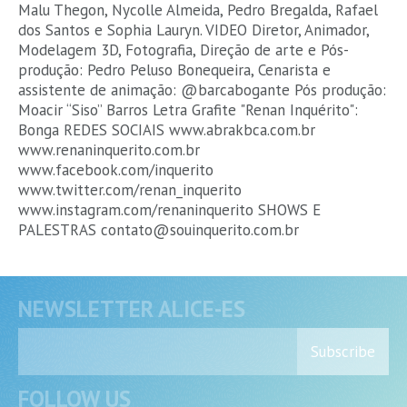
Malu Thegon, Nycolle Almeida, Pedro Bregalda, Rafael
dos Santos e Sophia Lauryn. VIDEO Diretor, Animador,
Modelagem 3D, Fotografia, Direção de arte e Pós-
produção: Pedro Peluso Bonequeira, Cenarista e
assistente de animação: @barcabogante Pós produção:
Moacir “Siso” Barros Letra Grafite "Renan Inquérito":
Bonga REDES SOCIAIS www.abrakbca.com.br
www.renaninquerito.com.br
www.facebook.com/inquerito
www.twitter.com/renan_inquerito
www.instagram.com/renaninquerito SHOWS E
PALESTRAS contato@souinquerito.com.br
NEWSLETTER ALICE-ES
Subscribe
FOLLOW US