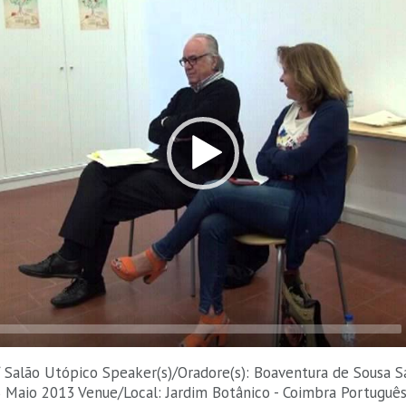
 / Salão Utópico Speaker(s)/Oradore(s): Boaventura de Sousa 
3 Maio 2013 Venue/Local: Jardim Botânico - Coimbra Portuguê