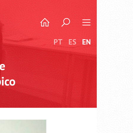
PT
ES
EN
e
pico