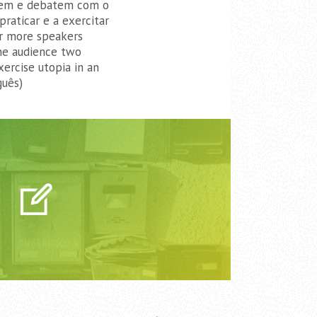
scutem e debatem com o
raticar e a exercitar
or more speakers
the audience two
xercise utopia in an
guês)