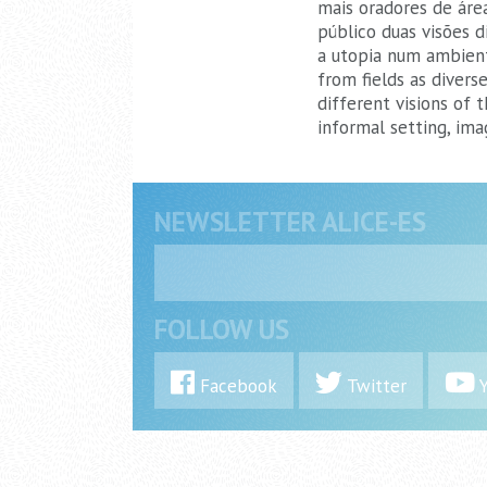
mais oradores de área
público duas visões 
a utopia num ambient
from fields as divers
different visions of 
informal setting, ima
NEWSLETTER ALICE-ES
FOLLOW US
Facebook
Twitter
Y