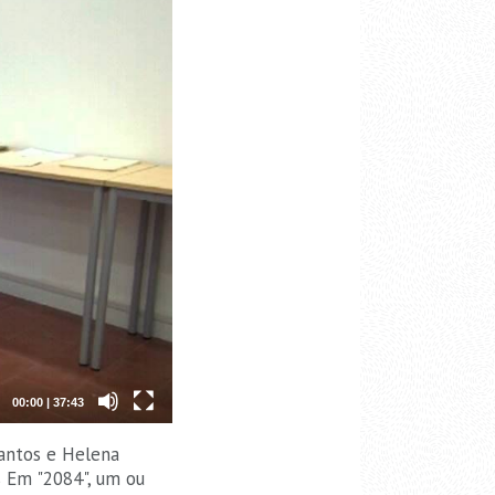
00:00
|
37:43
Santos e Helena
s Em "2084", um ou