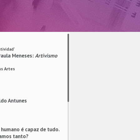
atividad'
Paula Meneses:
Artivismo
as Artes
aldo Antunes
r humano é capaz de tudo.
iamos tanto?