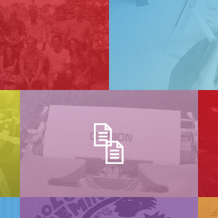
 e descolonização da
 Ciencias Sociales.
Pandemia: Lições de anos
anuel Mendes
a Portuguesa, 44, 43-56
/2184-2043.RILP2023.44/pp.43-56
 Sul: O Ubuntu como Ética
munidade e a Natureza
, 8, 15-32
conomico Mundial identifica os