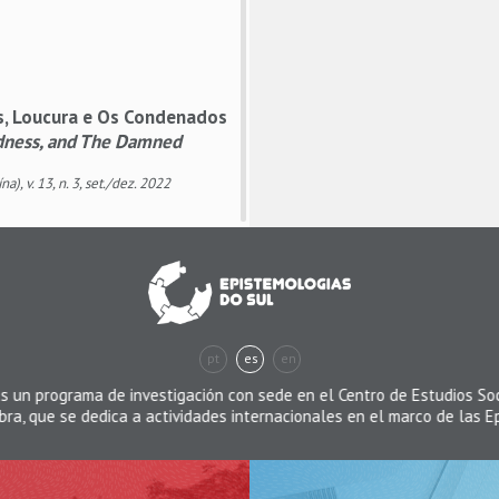
s, Loucura e Os Condenados
dness, and The Damned
, v. 13, n. 3, set./dez. 2022
 Contemporary Timor-Leste.
eresa Cunha
orary Timor-Leste analyses various
pt
es
en
(...)
ograma de investigación con sede en el Centro de Estudios Sociales de
 se dedica a actividades internacionales en el marco de las Epistemol