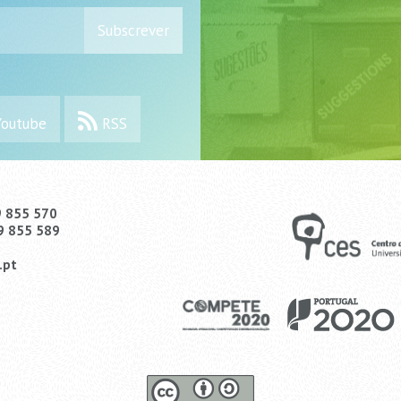
Subscrever
outube
RSS
9 855 570
9 855 589
.pt