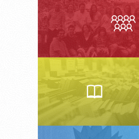
Epistemologias do Sul
saúde
João Arriscado Nunes
Buenos Aires: CES e CLACSO
2023-02-01
Colección Red de Posgrados en
pt
Artigo
Movimentos Sociais e 
em turbulência
Nadejda Marques, José M
Revista Internacional em Língu
2023-03-22
DOI: https://doi.org/10.31492
pt
Artigo
Desafios Ambientais a
de Ligação entre a Co
Maria Paula Meneses
Meditações Sociais e Filosóficas
O recente relatório do Fórum E