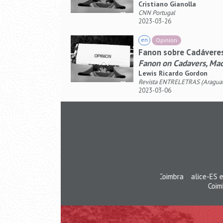
Cristiano Gianolla
CNN Portugal
2023-03-26
en
Opinion
Fanon sobre Cadávere
Fanon on Cadavers, Ma
Lewis Ricardo Gordon
Revista ENTRELETRAS (Araguaína)
2023-03-06
pt
Livro
Economic Diversity in
Kelly Silva, Lisa Palmer, T
Leiden: Leiden University Press
2023-04-01
Economic Diversity in Contemp
economic dynamics in past and
o de Estudos Sociais da Universidade de Coimbra
alice-ES es un pr
o âmbito das Epistemologias do Sul
Coimbra, que
pt
Livro