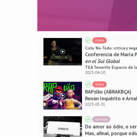
pt
Vídeo
Ciclo 'No-Todo: crítica y neg
Conferencia de María 
en el Sul Global
TEA Tenerife Espacio de l
2023-04-10
pt
Vídeo
RAPdão (ABRAKBÇA)
Renan Inquérito e Arn
2023-03-31
pt
Opinião
Do amor ao ódio, o se
Mas, afinal, porque od