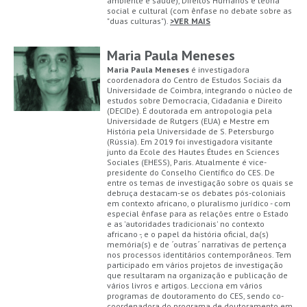
ambiente e saúde), Direitos Humanos e teoria
social e cultural (com ênfase no debate sobre as
"duas culturas").
>VER MAIS
Maria Paula Meneses
Maria Paula Meneses
é investigadora
coordenadora do Centro de Estudos Sociais da
Universidade de Coimbra, integrando o núcleo de
estudos sobre Democracia, Cidadania e Direito
(DECIDe). É doutorada em antropologia pela
Universidade de Rutgers (EUA) e Mestre em
História pela Universidade de S. Petersburgo
(Rússia). Em 2019 foi investigadora visitante
junto da Ecole des Hautes Études en Sciences
Sociales (EHESS), Paris. Atualmente é vice-
presidente do Conselho Científico do CES. De
entre os temas de investigação sobre os quais se
debruça destacam-se os debates pós-coloniais
em contexto africano, o pluralismo jurídico - com
especial ênfase para as relações entre o Estado
e as 'autoridades tradicionais' no contexto
africano -, e o papel da história oficial, da(s)
memória(s) e de ´outras´ narrativas de pertença
nos processos identitários contemporâneos. Tem
participado em vários projetos de investigação
que resultaram na organização e publicação de
vários livros e artigos. Lecciona em vários
programas de doutoramento do CES, sendo co-
coordenadora do programa de doutoramento em