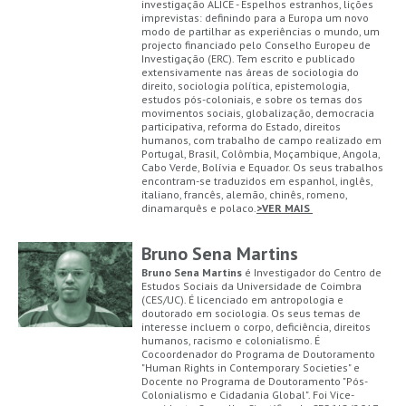
investigação ALICE - Espelhos estranhos, lições
imprevistas: definindo para a Europa um novo
modo de partilhar as experiências o mundo, um
projecto financiado pelo Conselho Europeu de
Investigação (ERC). Tem escrito e publicado
extensivamente nas áreas de sociologia do
direito, sociologia política, epistemologia,
estudos pós-coloniais, e sobre os temas dos
movimentos sociais, globalização, democracia
participativa, reforma do Estado, direitos
humanos, com trabalho de campo realizado em
Portugal, Brasil, Colômbia, Moçambique, Angola,
Cabo Verde, Bolívia e Equador. Os seus trabalhos
encontram-se traduzidos em espanhol, inglês,
italiano, francês, alemão, chinês, romeno,
dinamarquês e polaco.
>VER MAIS
Bruno Sena Martins
Bruno Sena Martins
é Investigador do Centro de
Estudos Sociais da Universidade de Coimbra
(CES/UC). É licenciado em antropologia e
doutorado em sociologia. Os seus temas de
interesse incluem o corpo, deficiência, direitos
humanos, racismo e colonialismo. É
Cocoordenador do Programa de Doutoramento
"Human Rights in Contemporary Societies" e
Docente no Programa de Doutoramento "Pós-
Colonialismo e Cidadania Global". Foi Vice-