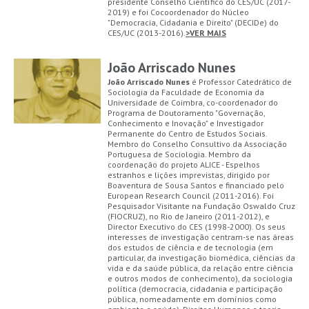
presidente Conselho Científico do CES/UC (2017-
2019) e foi Cocoordenador do Núcleo
"Democracia, Cidadania e Direito" (DECIDe) do
CES/UC (2013-2016).
>VER MAIS
João Arriscado Nunes
João Arriscado Nunes
é Professor Catedrático de
Sociologia da Faculdade de Economia da
Universidade de Coimbra, co-coordenador do
Programa de Doutoramento "Governação,
Conhecimento e Inovação" e Investigador
Permanente do Centro de Estudos Sociais.
Membro do Conselho Consultivo da Associação
Portuguesa de Sociologia. Membro da
coordenação do projeto ALICE - Espelhos
estranhos e lições imprevistas, dirigido por
Boaventura de Sousa Santos e financiado pelo
European Research Council (2011-2016). Foi
Pesquisador Visitante na Fundação Oswaldo Cruz
(FIOCRUZ), no Rio de Janeiro (2011-2012), e
Director Executivo do CES (1998-2000). Os seus
interesses de investigação centram-se nas áreas
dos estudos de ciência e de tecnologia (em
particular, da investigação biomédica, ciências da
vida e da saúde pública, da relação entre ciência
e outros modos de conhecimento), da sociologia
política (democracia, cidadania e participação
pública, nomeadamente em domínios como