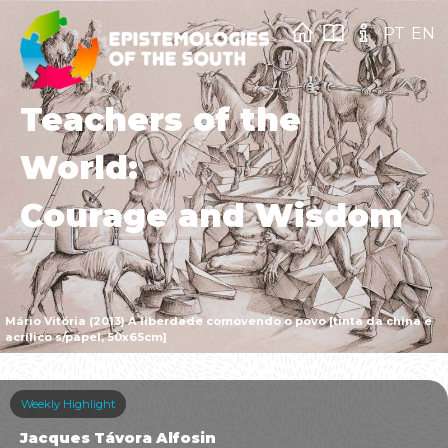
PT
EN
Teachers of the
World:
Courage and Wisdom
Mário Vitória (2013) A liberdade comovendo o povo [tinta da china e
acrílico s/papel, 50x65cm]
Weekly Highlight
Jacques Távora Alfosin