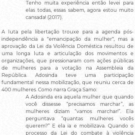
Tenho muita experiência então levei para
elas todas, essas sabem, agora estou muito
cansada! (2017).
A luta pela libertação trouxe para a agenda pós-
independência a "emancipação da mulher", mas a
aprovação da Lei da Violência Doméstica resultou de
uma longa luta e articulação dos movimentos e
organizações, que pressionaram com ações públicas
de mulheres para a votação na Assembleia da
República. Adosinda teve uma participação
fundamental nessa mobilização, que reuniu cerca de
400 mulheres. Como narra Graça Samo:
A Adosinda era aquela mulher que quando
você dissesse “precisamos marchar”, as
mulheres diziam “vamos marchar!”. Ela
perguntava “quantas mulheres vocês
querem?” E ela ia e mobilizava. Quando o
processo da Lei do combate à violência