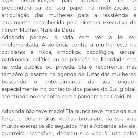
as/os deputadas/os para aprovar a Lei. A
preponderância do seu papel na mobilização, e
articulação das mulheres para a resistência é
igualmente reconhecida pela Diretora Executiva do
Fórum Mulher, Nzira de Deus.
Adosinda perdeu a vida sem ver a lei ser
implementada. A violência contra a mulher está no
cotidiano: é física, simbólica, psicológica, sexual,
patrimonial, política ou de privação da liberdade, seja
na vida pública ou privada. Ela é recorrente, mas
também presente na agenda de lutas das mulheres,
buscando o entendimento da sua origem,
especialmente no contexto dos países do Sul global,
acentuada no encontro com a pandemia da Covid-19.
Adosinda não teve medo! Ela nunca teve medo da sua
força, e dela muitas vitórias brotaram, da sua vida
muitos exemplos são seguidos. Maria Adosinda, ativista,
guerreira incansável, dedicou sua vida à luta pelos