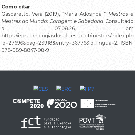
Como citar
Gasparetto, Vera (2019), "Maria Adosinda ",
Mestras e
Mestres do Mundo: Coragem e Sabedoria
. Consultado
a 07.08.26, em
https://epistemologiasdosul.ces.uc.pt/mestrxs/index.ph
id=27696&pag=23918&entry=36776&id_lingua=2. ISBN:
978-989-8847-08-9