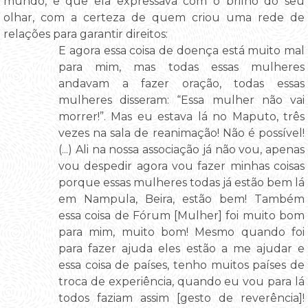
mundo, e que ela expressava com o brilho do seu
olhar, com a certeza de quem criou uma rede de
relações para garantir direitos:
E agora essa coisa de doença está muito mal
para mim, mas todas essas mulheres
andavam a fazer oração, todas essas
mulheres disseram: “Essa mulher não vai
morrer!”. Mas eu estava lá no Maputo, três
vezes na sala de reanimação! Não é possível!
(...) Ali na nossa associação já não vou, apenas
vou despedir agora vou fazer minhas coisas
porque essas mulheres todas já estão bem lá
em Nampula, Beira, estão bem! Também
essa coisa de Fórum [Mulher] foi muito bom
para mim, muito bom! Mesmo quando foi
para fazer ajuda eles estão a me ajudar e
essa coisa de países, tenho muitos países de
troca de experiência, quando eu vou para lá
todos faziam assim [gesto de reverência]!