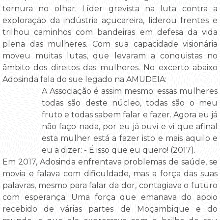
ternura no olhar. Líder grevista na luta contra a
exploração da indústria açucareira, liderou frentes e
trilhou caminhos com bandeiras em defesa da vida
plena das mulheres. Com sua capacidade visionária
moveu muitas lutas, que levaram a conquistas no
âmbito dos direitos das mulheres. No excerto abaixo
Adosinda fala do sue legado na AMUDEIA:
A Associação é assim mesmo: essas mulheres
todas são deste núcleo, todas são o meu
fruto e todas sabem falar e fazer. Agora eu já
não faço nada, por eu já ouvi e vi que afinal
esta mulher está a fazer isto e mais aquilo e
eu a dizer: - É isso que eu quero! (2017).
Em 2017, Adosinda enfrentava problemas de saúde, se
movia e falava com dificuldade, mas a força das suas
palavras, mesmo para falar da dor, contagiava o futuro
com esperança. Uma força que emanava do apoio
recebido de várias partes de Moçambique e do