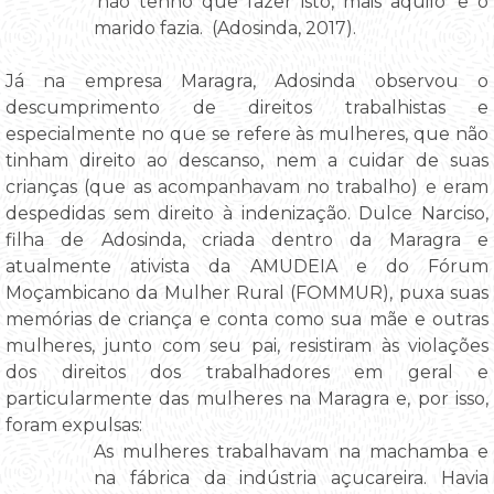
‘não tenho que fazer isto, mais aquilo’ e o
marido fazia. (Adosinda, 2017).
Já na empresa Maragra, Adosinda observou o
descumprimento de direitos trabalhistas e
especialmente no que se refere às mulheres, que não
tinham direito ao descanso, nem a cuidar de suas
crianças (que as acompanhavam no trabalho) e eram
despedidas sem direito à indenização. Dulce Narciso,
filha de Adosinda, criada dentro da Maragra e
atualmente ativista da AMUDEIA e do Fórum
Moçambicano da Mulher Rural (FOMMUR), puxa suas
memórias de criança e conta como sua mãe e outras
mulheres, junto com seu pai, resistiram às violações
dos direitos dos trabalhadores em geral e
particularmente das mulheres na Maragra e, por isso,
foram expulsas:
As mulheres trabalhavam na machamba e
na fábrica da indústria açucareira. Havia