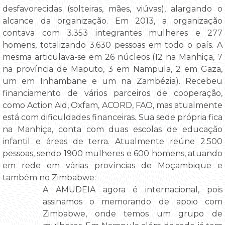
desfavorecidas (solteiras, mães, viúvas), alargando o
alcance da organização. Em 2013, a organização
contava com 3.353 integrantes mulheres e 277
homens, totalizando 3.630 pessoas em todo o país. A
mesma articulava-se em 26 núcleos (12 na Manhiça, 7
na província de Maputo, 3 em Nampula, 2 em Gaza,
um em Inhambane e um na Zambézia). Recebeu
financiamento de vários parceiros de cooperação,
como Action Aid, Oxfam, ACORD, FAO, mas atualmente
está com dificuldades financeiras. Sua sede própria fica
na Manhiça, conta com duas escolas de educação
infantil e áreas de terra. Atualmente reúne 2.500
pessoas, sendo 1900 mulheres e 600 homens, atuando
em rede em várias províncias de Moçambique e
também no Zimbabwe:
A AMUDEIA agora é internacional, pois
assinamos o memorando de apoio com
Zimbabwe, onde temos um grupo de