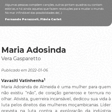
Algumas pessoas compõem canções, outras pintam quadros ou contam
estórias, e há ainda aquelas que fazem revoluções para mudar o mundo.
No mar infindável das possibilidades de(...)
Fernando Perazzoli, Flávia Carlet
Maria Adosinda
Vera Gasparetto
Publicado em 2022-01-06
1
Vavasiti Vatinhenha
Maria Adosinda de Almeida é uma mulher para quem
não existiu “não”, de coração generoso e ternura no
olhar. Ativista, guerreira incansável, dedicou sua vida à
luta pelos direitos das mulheres moçambicanas. Líder
grevista na luta contra a exploração da indústria