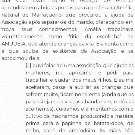
sua vida, assim como o espaço de ensino-
aprendizagem abriu as portas para a professora Amélia,
natural de Marracuene, que procurou a ajuda da
Associação após separar-se do marido, oferecendo em
troca seus conhecimentos. Amélia trabalhava
voluntariamente como “titia da escolinha” da
AMUDEIA, que atende crianças da vila. Ela conta como
é que soube da existência da Associação e se
aproximou dela:
[...] ouvi falar de uma associação que ajuda as
mulheres, me aproximei e pedi para
trabalhar e cuidar dos meus filhos. Elas me
aceitaram, passei a auxiliar as crianças que
sofrem muito, ficam no relento (ainda que os
pais estejam na vila, as abandonam, e nós as
acolhemos), cuidamos e alimentamos com o
cultivo da machamba, produzindo a matéria
prima para a papinha de batata-doce, de
milho, carril de amendoim. As mães não