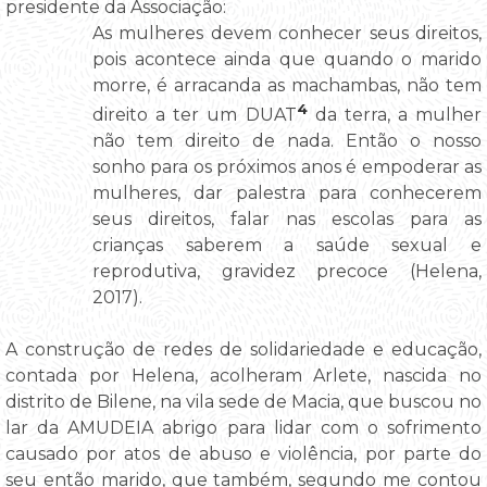
presidente da Associação:
As mulheres devem conhecer seus direitos,
pois acontece ainda que quando o marido
morre, é arracanda as machambas, não tem
4
direito a ter um DUAT
da terra, a mulher
não tem direito de nada. Então o nosso
sonho para os próximos anos é empoderar as
mulheres, dar palestra para conhecerem
seus direitos, falar nas escolas para as
crianças saberem a saúde sexual e
reprodutiva, gravidez precoce (Helena,
2017).
A construção de redes de solidariedade e educação,
contada por Helena, acolheram Arlete, nascida no
distrito de Bilene, na vila sede de Macia, que buscou no
lar da AMUDEIA abrigo para lidar com o sofrimento
causado por atos de abuso e violência, por parte do
seu então marido, que também, segundo me contou