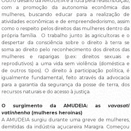
Outro desafio da AMUDEIA é a luta pela redistribuição,
com a promoção da autonomia econômica das
mulheres, buscando educar para a realização de
atividades econômicas e de empreendedorismo, assim
como o respeito pelos direitos das mulheres dentro da
própria família. O trabalho junto às agricultoras e o
despertar da consciência sobre o direito à terra se
soma ao direito pelo reconhecimento dos direitos das
mulheres e raparigas (p.ex: direitos sexuais e
reprodutivos) a uma vida sem violência (doméstica e
de outros tipos). O direito à participação política, é
igualmente fundamental, feito através da advocacia
para a garantia da segurança da posse de terra, dos
recursos naturais e do acesso à justiça.
O surgimento da AMUDEIA: as
vavasati
vatinhenha
(mulheres heroínas)
A AMUDEIA surgiu durante uma greve de mulheres,
demitidas da indústria açucareira Maragra. Começou