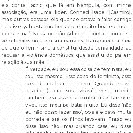
ela conta: “acho que lá em Nampula, com minha
associação, era uma líder. Conheci Isabel [Casmiro],
mais outras pessoas, ela quando estava a falar comigo
eu disse ‘yah esta mulher aqui é muito boa, eu muito
pequenina’”. Nessa ocasião Adosinda contou como ela
vê o feminismo e em sua narrativa transparece a ideia
de que o feminismo a constitui desde tenra idade, ao
recusar a violência doméstica que assistiu do pai em
relação à sua mãe:
É verdade, eu sou essa coisa de feminista, eu
sou isso mesmo! Essa coisa de feminista, essa
coisa de mulher e homem. Quando estava
casada (agora sou viúva) meu marido
também era assim, a minha mãe também
viveu isso: meu pai batia muito. Eu disse ‘não
eu não posso fazer isso’, pois ele dava muita
porrada e até os filhos levavam. Então eu
disse ‘isso não’, mas quando casei eu disse