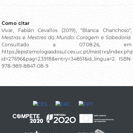
Como citar
Vivar, Fabián Cevallos (2019), "Blanca Chanchoso",
Mestras e Mestres do Mundo: Coragem e Sabedoria
.
Consultado a 07.08.26, em
https://epistemologiasdosul.ces.uc.pt/mestrxs/index.ph
id=27696&pag=23918&entry=34851&id_lingua=2. ISBN:
978-989-8847-08-9