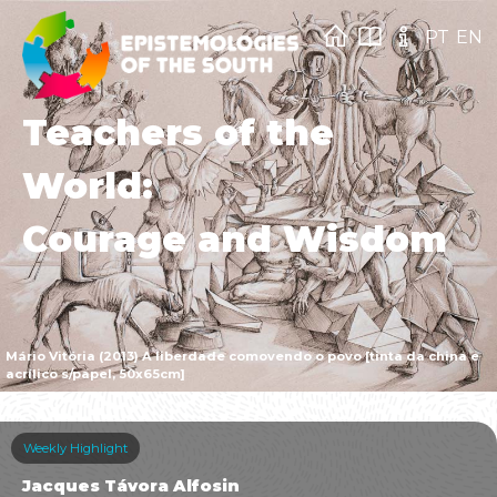
PT
EN
Teachers of the
World:
Courage and Wisdom
Mário Vitória (2013) A liberdade comovendo o povo [tinta da china e
acrílico s/papel, 50x65cm]
Weekly Highlight
Jacques Távora Alfosin