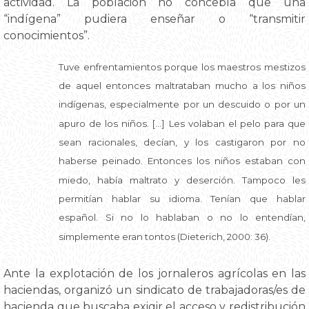
actividad. La población no concebía que una
“indígena” pudiera enseñar o “transmitir
conocimientos”.
Tuve enfrentamientos porque los maestros mestizos
de aquel entonces maltrataban mucho a los niños
indígenas, especialmente por un descuido o por un
apuro de los niños. […] Les volaban el pelo para que
sean racionales, decían, y los castigaron por no
haberse peinado. Entonces los niños estaban con
miedo, había maltrato y deserción. Tampoco les
permitían hablar su idioma. Tenían que hablar
español. Si no lo hablaban o no lo entendían,
simplemente eran tontos (Dieterich, 2000: 36).
Ante la explotación de los jornaleros agrícolas en las
haciendas, organizó un sindicato de trabajadoras/es de
hacienda que buscaba exigir el acceso y redistribución