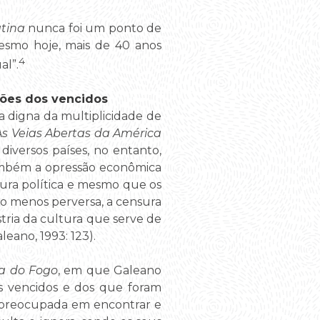
atina
nunca foi um ponto de
smo hoje, mais de 40 anos
4
al”.
ições dos vencidos
a digna da multiplicidade de
As Veias Abertas da América
iversos países, no entanto,
também a opressão econômica
ura política e mesmo que os
não menos perversa, a censura
stria da cultura que serve de
eano, 1993: 123).
a do Fogo
, em que Galeano
dos vencidos e dos que foram
” preocupada em encontrar e