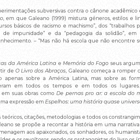
rimentações subversivas contra o cânone acadêmico é
so
, em que Galeano (1999) mistura géneros, estilos e l
ursos básicos de racismo e machismo”, dos “trabalhos p
ais de impunidade” e da “pedagogia da solidão”, em
hecimento. – “Mas não há escola que não encontre su
tas da América Latina
e
Memória do Fogo
seus argume
tir de
O Livro dos Abraços
, Galeano começa a romper co
o apenas sobre a América Latina, mas sobre as for
reram em todos os tempos e em todos os lugares.
a em suas obras como
De pernas pro ar: a escola do
ima expressão em
Espelhos: uma história quase univers
óricos, citações, metodologias e todos os constrangime
leano se propõe a recontar a história em uma narrativ
gem aos apaixonados, os sonhadores, os humanistas, 
ldes e os revoltosos, sendo os protagonistas do livro os í