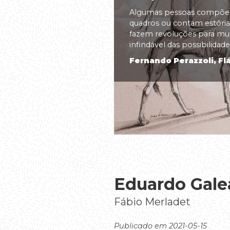
Algumas pessoas compõem
quadros ou contam estórias
fazem revoluções para m
infindável das possibilidades
Fernando Perazzoli, Flá
Eduardo Gal
Fábio Merladet
Publicado em 2021-05-15