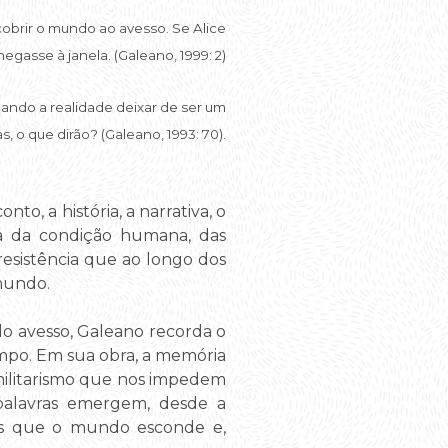
scobrir o mundo ao avesso. Se Alice
gasse à janela. (Galeano, 1999: 2)
ando a realidade deixar de ser um
 o que dirão? (Galeano, 1993: 70).
to, a história, a narrativa, o
sa da condição humana, das
 resistência que ao longo dos
mundo.
o avesso, Galeano recorda o
mpo. Em sua obra, a memória
 militarismo que nos impedem
palavras emergem, desde a
os que o mundo esconde e,