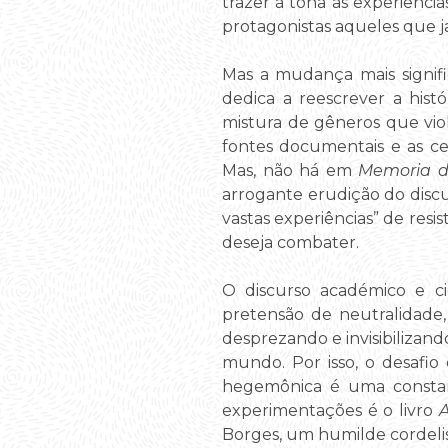
trazer à tona as experiência
protagonistas aqueles que j
Mas a mudança mais signifi
dedica a reescrever a hist
mistura de gêneros que viol
fontes documentais e as ce
Mas, não há em
Memoria d
arrogante erudição do discur
vastas experiências” de res
deseja combater.
O discurso académico e cie
pretensão de neutralidade
desprezando e invisibiliza
mundo. Por isso, o desafio
hegemônica é uma constan
experimentações é o livro
A
Borges, um humilde cordelist