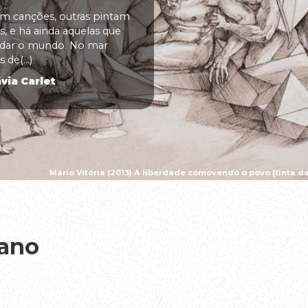
 canções, outras pintam
, e há ainda aquelas que
udar o mundo. No mar
 de(...)
via Carlet
Mário Vitória (2013) A liberdade comovendo o povo [tinta da
eano