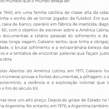
imos mundos que o mundo deseja ser.
 1940, em uma família católica de classe alta da cid
nha o sonho de se tornar jogador de futebol. Em su
, caixa de banco, operário em fábrica de inseticida, diag
e 60, com o objetivo de escrever sobre a América Latina,
 documentais e relatos pessoais do sofrimento e d
essa longa viagem, Galeano sentiu que tinha a obrig
dade, o brutal sofrimento e a extraordinária beleza d
 e a tentativa de encontrar palavras que façam justiça
a obra.
eias Abertas da América Latina
, em 1971, Galeano t
m inúmeras provas e fontes documentais, a pilhagem, o s
 extermínio, a violência e a exploração colonial qu
 o fim do século XX.
avras teve um alto preço. Depois do golpe de Estado no
e na Argentina. No entanto, em 1976, a Argentina também 