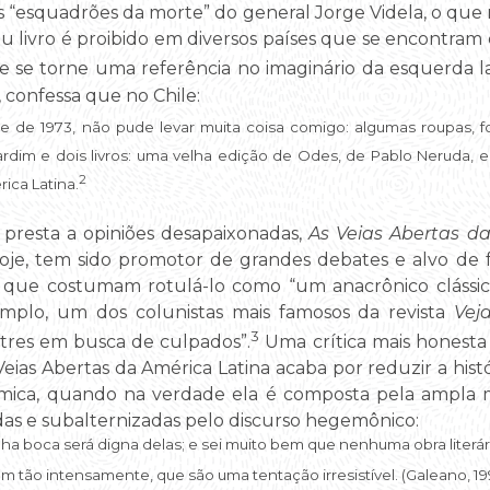
s “esquadrões da morte” do general Jorge Videla, o que 
u livro é proibido em diversos países que se encontram 
 se torne uma referência no imaginário da esquerda la
 confessa que no Chile:
e de 1973, não pude levar muita coisa comigo: algumas roupas, f
rdim e dois livros: uma velha edição de Odes, de Pablo Neruda, e 
2
ica Latina.
presta a opiniões desapaixonadas,
As Veias Abertas d
oje, tem sido promotor de grandes debates e alvo de f
que costumam rotulá-lo como “um anacrônico clássico 
mplo, um dos colunistas mais famosos da revista
Vej
3
stres em busca de culpados”.
Uma crítica mais honesta 
eias Abertas da América Latina acaba por reduzir a hist
mica, quando na verdade ela é composta pela ampla m
as e subalternizadas pelo discurso hegemônico:
nha boca será digna delas; e sei muito bem que nenhuma obra literár
 tão intensamente, que são uma tentação irresistível. (Galeano, 199