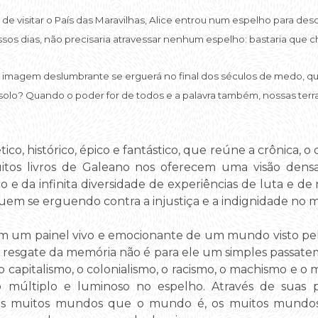
 de visitar o País das Maravilhas, Alice entrou num espelho para de
os dias, não precisaria atravessar nenhum espelho: bastaria que che
e imagem deslumbrante se erguerá no final dos séculos de medo, qu
olo? Quando o poder for de todos e a palavra também, nossas terras,
, histórico, épico e fantástico, que reúne a crônica, o con
itos livros de Galeano nos oferecem uma visão den
 e da infinita diversidade de experiências de luta e de
uem se erguendo contra a injustiça e a indignidade no 
m um painel vivo e emocionante de um mundo visto pel
resgate da memória não é para ele um simples passate
 capitalismo, o colonialismo, o racismo, o machismo e o
o múltiplo e luminoso no espelho. Através de suas 
, os muitos mundos que o mundo é, os muitos mund