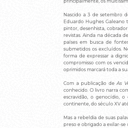
principalmente, os muitíss
Nascido a 3 de setembro de
Eduardo Hughes Galeano ti
pintor, desenhista, cobrador
revistas. Ainda na década d
países em busca de fontes
submetidos os excluídos. N
forma de expressar a digni
compromisso com os vencidos
oprimidos marcará toda a su
Com a publicação de
As V
conhecido. O livro narra co
escravidão, o genocídio, o
continente, do século XV até
Mas a rebeldia de suas pal
preso e obrigado a exilar-s