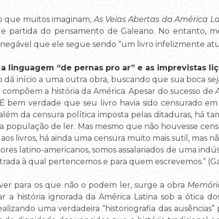
do que muitos imaginam,
As Veias Abertas da América L
e partida do pensamento de Galeano. No entanto, me
inegável que ele segue sendo “um livro infelizmente atu
: a linguagem “de pernas pro ar” e as imprevistas l
 dá início a uma outra obra, buscando que sua boca sej
e compõem a história da América. Apesar do sucesso de
 É bem verdade que seu livro havia sido censurado em d
lém da censura política imposta pelas ditaduras, há 
a população de ler. Mas mesmo que não houvesse cens
aos livros, há ainda uma censura muito mais sutil, mas 
tores latino-americanos, somos assalariados de uma indú
trada à qual pertencemos e para quem escrevemos.” (Gal
ver para os que não o podem ler, surge a obra
Memóri
ar a história ignorada da América Latina sob a ótica 
ealizando uma verdadeira “historiografia das ausências