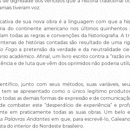
s de dignidade dos vencidos que a história tradicional o
amais tiveram voz.
cativa de sua nova obra é a linguagem com que a his
ória do continente americano nos últimos quinhentos 
am todas as regras e convenções da historiografia. A tri
ntenas de histórias contadas são resultado de uma r
o Fogo
a pretensão da verdade e da neutralidade cie
so académico. Afinal, um livro escrito contra a “razão 
istência e de luta que vêm dos oprimidos não poderia ut
ntífico, junto com seus métodos, suas variáveis, se
, tem se apresentado como o único legítimo produtor
ndo todas as demais formas de expressão e de comunica
 de combater este “desperdício de experiência” e pro
te em praticamente todas as suas obras. Um belo ex
s Palavras Andantes
em que, para escrevê-lo, Galeano 
a do interior do Nordeste brasileiro.