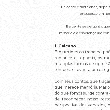
Há cento e trinta anos, depois
renascesse em noss
E a gente se pergunta: qu
mistério e a esperança um cons
1. Galeano
Em um imenso trabalho poético
romance e a poesia, os mu
múltiplas formas de opressão
tempos se levantaram e seg
Com seus contos, que traça
que merece memória. Mas o 
do que fomos surge contra o
de reconhecer nosso rost
perspectiva dos vencidos