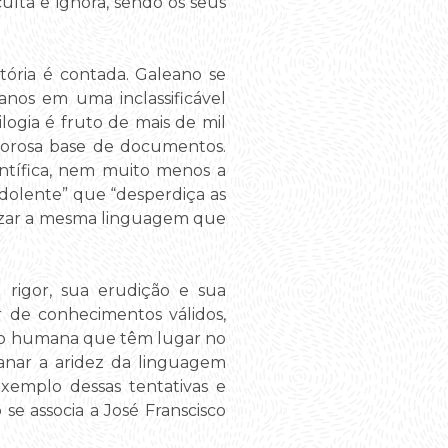
culta e ignora, sendo os seus
tória é contada. Galeano se
anos em uma inclassificável
logia é fruto de mais de mil
igorosa base de documentos.
ntífica, nem muito menos a
indolente” que “desperdiça as
ilizar a mesma linguagem que
u rigor, sua erudição e sua
 de conhecimentos válidos,
ção humana que têm lugar no
fanar a aridez da linguagem
emplo dessas tentativas e
se associa a José Franscisco