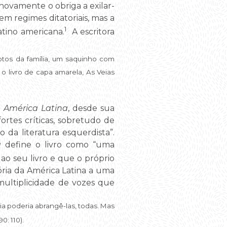
novamente o obriga a exilar-
em regimes ditatoriais, mas a
1
tino americana.
A escritora
otos da família, um saquinho com
o livro de capa amarela, As Veias
a América Latina
, desde sua
ortes críticas, sobretudo de
da literatura esquerdista”.
a
define o livro como “uma
ao seu livro e que o próprio
ória da América Latina a uma
ultiplicidade de vozes que
ia poderia abrangê-las, todas. Mas
0: 110).