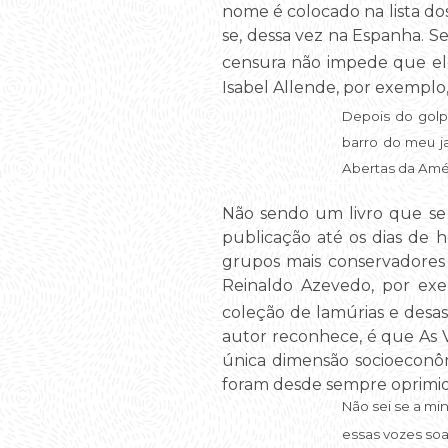
nome é colocado na lista do
se, dessa vez na Espanha. Se
censura não impede que ele
Isabel Allende, por exemplo,
Depois do golp
barro do meu ja
Abertas da Amér
Não sendo um livro que se 
publicação até os dias de h
grupos mais conservadores 
Reinaldo Azevedo, por exe
coleção de lamúrias e desa
autor reconhece, é que As V
única dimensão socioeconô
foram desde sempre oprimid
Não sei se a mi
essas vozes soam