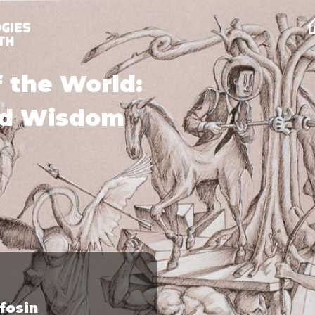
 the World:
nd Wisdom
lfosin