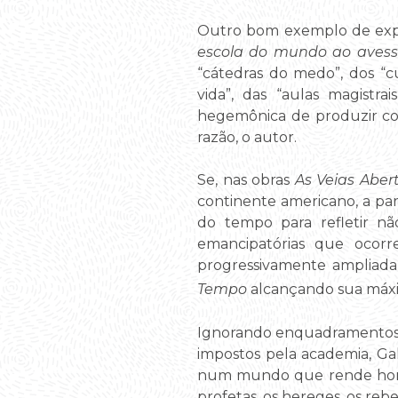
Outro bom exemplo de expe
escola do mundo ao aves
“cátedras do medo”, dos “c
vida”, das “aulas magistr
hegemônica de produzir con
razão, o autor.
Se, nas obras
As Veias Aber
continente americano, a par
do tempo para refletir nã
emancipatórias que ocor
progressivamente ampliad
Tempo
alcançando sua máx
Ignorando enquadramentos te
impostos pela academia, Ga
num mundo que rende homena
profetas, os hereges, os rebe