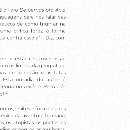
 o livro
De pernas pro Ar: a
inguagens para nos falar das
ráticos de como triunfar na
 uma crítica feroz à forma
a contra-escola” – Diz, com
ntos estão circunscritos ao
m os limites da geografia e
mas de opressão e as lutas
 Esta ousadia do autor é
 mundo ao revés
e
Bocas do
5
al
.
ntos, limites e formalidades
a épica da aventura humana,
os utopistas, os poetas, os
ndios, os negros, as mulheres,