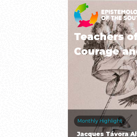
Teachers of
Courage a
Monthly Highlight
Jacques Távora A