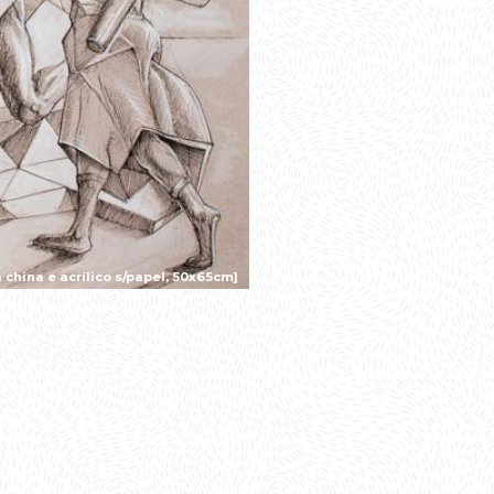
 china e acrílico s/papel, 50x65cm]