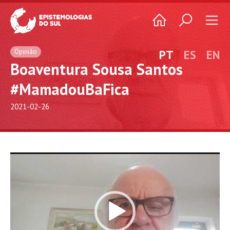
Opinião
PT
ES
EN
Boaventura Sousa Santos
#MamadouBaFica
2021-02-26
Video
Player