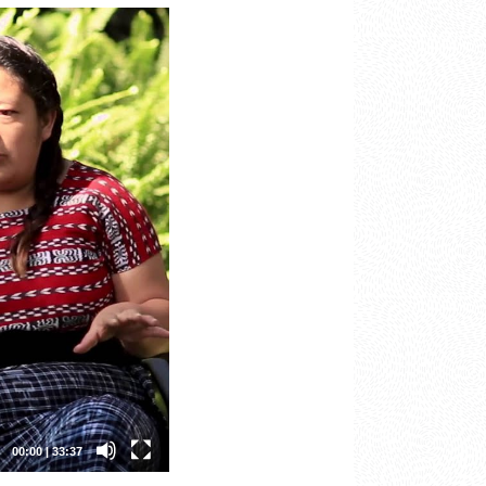
00:00
|
33:37