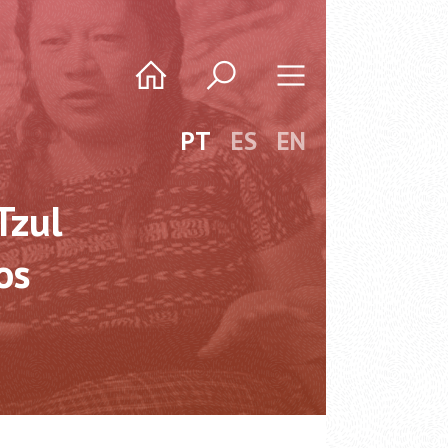
PT
ES
EN
Tzul
os