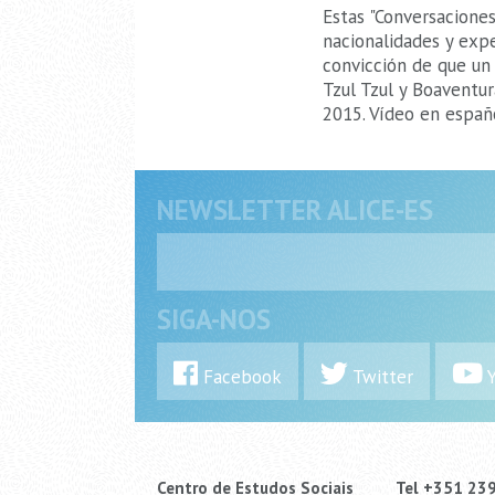
Estas "Conversacione
nacionalidades y exp
convicción de que un
Tzul Tzul y Boaventu
2015. Vídeo en españ
NEWSLETTER ALICE-ES
SIGA-NOS
Facebook
Twitter
Y
Centro de Estudos Sociais
Tel +351 23