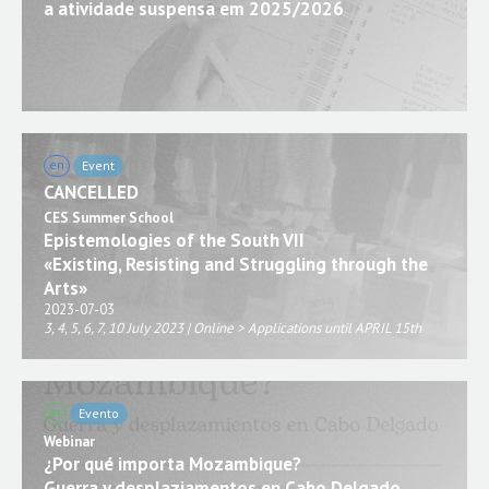
a atividade suspensa em 2025/2026
en
Event
CANCELLED
CES Summer School
Epistemologies of the South VII
«Existing, Resis
ting and Struggling through the
Arts»
2023-07-03
3, 4, 5, 6, 7, 10 July 2023 | Online > Applications until APRIL 15th
pt
Evento
Webinar
¿Por qué importa Mozambique?
Guerra y desplaziamentos en Cabo Delgado