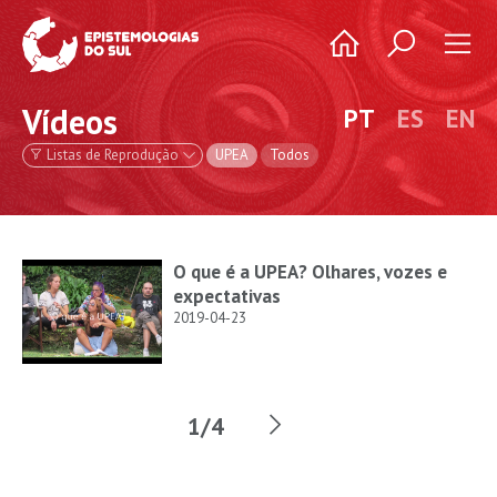
Vídeos
PT
ES
EN
Listas de Reprodução
UPEA
Todos
O que é a UPEA? Olhares, vozes e
expectativas
2019-04-23
1/4