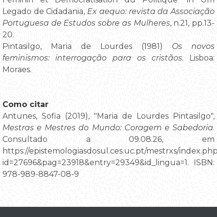
Legado de Cidadania,
Ex aequo: revista da Associação
Portuguesa de Estudos sobre as Mulheres
, n.21, pp.13-
20.
Pintasilgo, Maria de Lourdes (1981)
Os novos
feminismos: interrogação para os cristãos
. Lisboa:
Moraes.
Como citar
Antunes, Sofia (2019), "Maria de Lourdes Pintasilgo",
Mestras e Mestres do Mundo: Coragem e Sabedoria
.
Consultado a 09.08.26, em
https://epistemologiasdosul.ces.uc.pt/mestrxs/index.ph
id=27696&pag=23918&entry=29349&id_lingua=1. ISBN:
978-989-8847-08-9