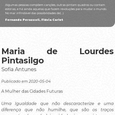
Algumas pessoas compõem canções, outras pintam quadros ou contam
estórias, e há ainda aquelas que fazem revoluções para mudar o mundo.
No mar infindável das possibilidades de(...)
Fernando Perazzoli, Flávia Carlet
Maria de Lourdes
Pintasilgo
Sofia Antunes
Publicado em 2020-05-04
A Mulher das Cidades Futuras
Uma Igualdade que não descaracterize e uma
diferença que não humilhe, que são os traços