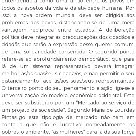
entendendo-a como uma união entre os povos em
todos os aspetos da vida e da atividade humana. Por
isso, a nova ordem mundial deve ser dirigida aos
problemas dos povos, distanciando-se de uma mera
vantagem recíproca entre estados. A deliberação
política deve integrar as preocupações dos cidadãos e
cidadãs que serão a expressão desse querer comum,
de uma solidariedade consentida. O segundo ponto
refere-se ao aprofundamento democrático, que para
lá de um sistema representativo deverá integrar
melhor as/os suas/seus cidadã/os, e não permitir o seu
distanciamento face às/aos suas/seus representantes.
O terceiro ponto do seu pensamento e ação liga-se à
universalização do modelo económico ocidental. Este
deve ser substituído por um “Mercado ao serviço de
um projeto da sociedade”. Segundo Maria de Lourdes
Pintasilgo esta tipologia de mercado não tem em
conta o que não é lucrativo, nomeadamente os
pobres, o ambiente, “as mulheres” para lá da sua força