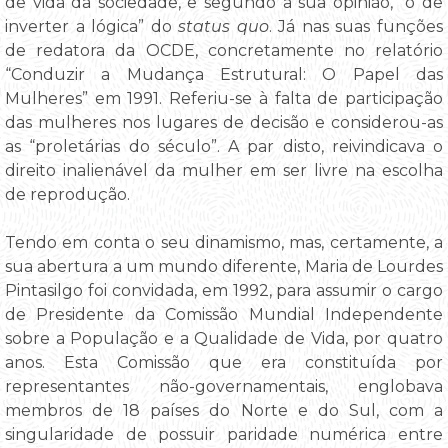
de vida da sociedade, e segundo a sua opinião, “o de
inverter a lógica” do
status quo
. Já nas suas funções
de redatora da OCDE, concretamente no relatório
“Conduzir a Mudança Estrutural: O Papel das
Mulheres” em 1991. Referiu-se à falta de participação
das mulheres nos lugares de decisão e considerou-as
as “proletárias do século”. A par disto, reivindicava o
direito inalienável da mulher em ser livre na escolha
de reprodução.
Tendo em conta o seu dinamismo, mas, certamente, a
sua abertura a um mundo diferente, Maria de Lourdes
Pintasilgo foi convidada, em 1992, para assumir o cargo
de Presidente da Comissão Mundial Independente
sobre a População e a Qualidade de Vida, por quatro
anos. Esta Comissão que era constituída por
representantes não-governamentais, englobava
membros de 18 países do Norte e do Sul, com a
singularidade de possuir paridade numérica entre