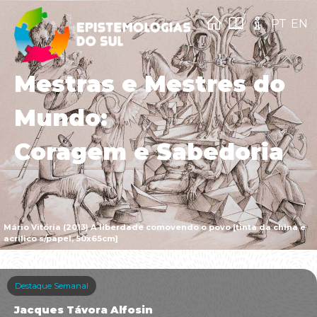
PT
EN
Mestras e Mestres do
Mundo:
Coragem e Sabedoria
Mário Vitória (2013) A liberdade comovendo o povo [tinta da china e
acrílico s/papel, 50x65cm]
Destaque Semanal
Jacques Távora Alfosin