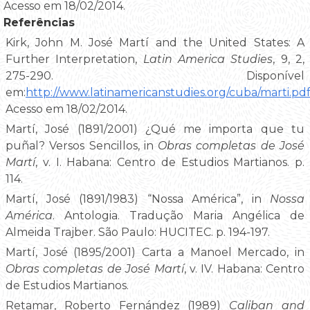
Acesso em 18/02/2014.
Referências
Kirk, John M. José Martí and the United States: A
Further Interpretation,
Latin America Studies
, 9, 2,
275-290. Disponível
em:
http://www.latinamericanstudies.org/cuba/marti.pd
Acesso em 18/02/2014.
Martí, José (1891/2001) ¿Qué me importa que tu
puñal? Versos Sencillos, in
Obras completas de José
Martí
, v. I. Habana: Centro de Estudios Martianos. p.
114.
Martí, José (1891/1983) “Nossa América”, in
Nossa
América
. Antologia. Tradução Maria Angélica de
Almeida Trajber. São Paulo: HUCITEC. p. 194-197.
Martí, José (1895/2001) Carta a Manoel Mercado, in
Obras completas de José Martí
, v. IV. Habana: Centro
de Estudios Martianos.
Retamar, Roberto Fernández (1989)
Caliban and