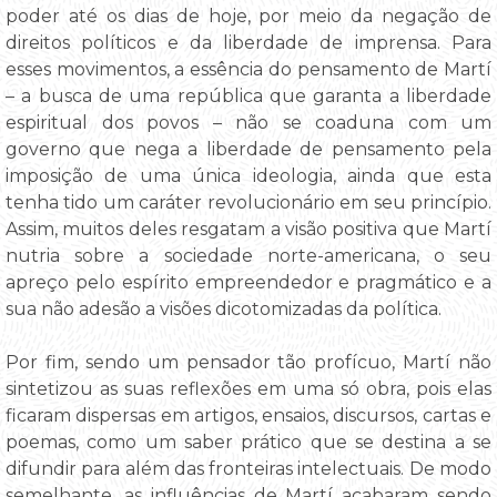
poder até os dias de hoje, por meio da negação de
direitos políticos e da liberdade de imprensa. Para
esses movimentos, a essência do pensamento de Martí
– a busca de uma república que garanta a liberdade
espiritual dos povos – não se coaduna com um
governo que nega a liberdade de pensamento pela
imposição de uma única ideologia, ainda que esta
tenha tido um caráter revolucionário em seu princípio.
Assim, muitos deles resgatam a visão positiva que Martí
nutria sobre a sociedade norte-americana, o seu
apreço pelo espírito empreendedor e pragmático e a
sua não adesão a visões dicotomizadas da política.
Por fim, sendo um pensador tão profícuo, Martí não
sintetizou as suas reflexões em uma só obra, pois elas
ficaram dispersas em artigos, ensaios, discursos, cartas e
poemas, como um saber prático que se destina a se
difundir para além das fronteiras intelectuais. De modo
semelhante, as influências de Martí acabaram sendo