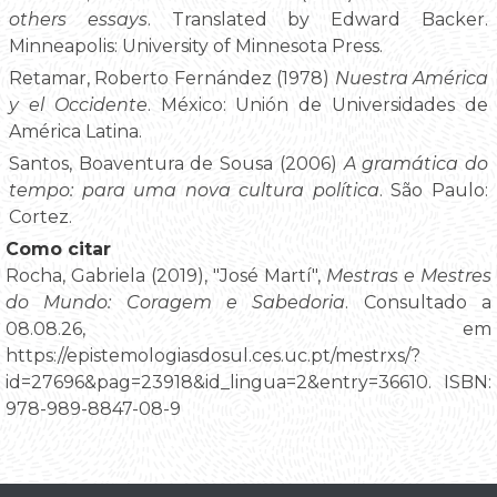
others essays
. Translated by Edward Backer.
Minneapolis: University of Minnesota Press.
Retamar, Roberto Fernández (1978)
Nuestra América
y el Occidente
. México: Unión de Universidades de
América Latina.
Santos, Boaventura de Sousa (2006)
A gramática do
tempo: para uma nova cultura política
. São Paulo:
Cortez.
Como citar
Rocha, Gabriela (2019), "José Martí",
Mestras e Mestres
do Mundo: Coragem e Sabedoria
. Consultado a
08.08.26, em
https://epistemologiasdosul.ces.uc.pt/mestrxs/?
id=27696&pag=23918&id_lingua=2&entry=36610. ISBN:
978-989-8847-08-9