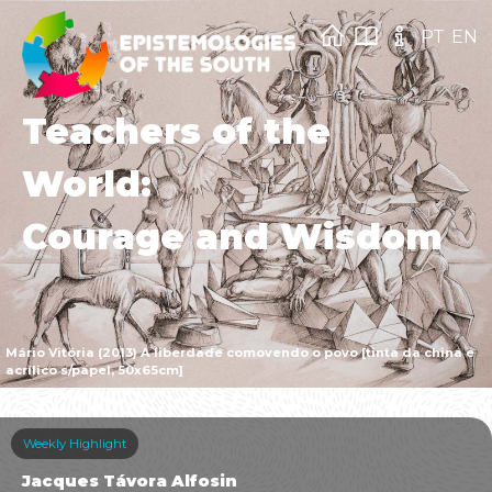
PT
EN
Teachers of the
World:
Courage and Wisdom
Mário Vitória (2013) A liberdade comovendo o povo [tinta da china e
acrílico s/papel, 50x65cm]
Weekly Highlight
Jacques Távora Alfosin