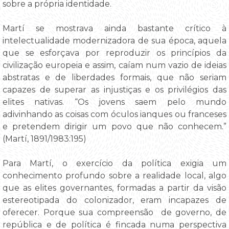
sobre a própria identidade.
Martí se mostrava ainda bastante crítico à
intelectualidade modernizadora de sua época, aquela
que se esforçava por reproduzir os princípios da
civilização europeia e assim, caíam num vazio de ideias
abstratas e de liberdades formais, que não seriam
capazes de superar as injustiças e os privilégios das
elites nativas. “Os jovens saem pelo mundo
adivinhando as coisas com óculos ianques ou franceses
e pretendem dirigir um povo que não conhecem.”
(Martí, 1891/1983:195)
Para Martí, o exercício da política exigia um
conhecimento profundo sobre a realidade local, algo
que as elites governantes, formadas a partir da visão
estereotipada do colonizador, eram incapazes de
oferecer. Porque sua compreensão de governo, de
república e de política é fincada numa perspectiva