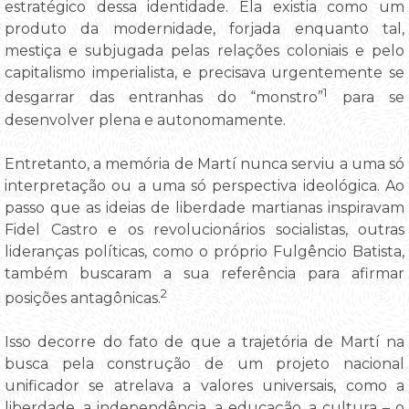
estratégico dessa identidade. Ela existia como um
produto da modernidade, forjada enquanto tal,
mestiça e subjugada pelas relações coloniais e pelo
capitalismo imperialista, e precisava urgentemente se
1
desgarrar das entranhas do “monstro”
para se
desenvolver plena e autonomamente.
Entretanto, a memória de Martí nunca serviu a uma só
interpretação ou a uma só perspectiva ideológica. Ao
passo que as ideias de liberdade martianas inspiravam
Fidel Castro e os revolucionários socialistas, outras
lideranças políticas, como o próprio Fulgêncio Batista,
também buscaram a sua referência para afirmar
2
posições antagônicas.
Isso decorre do fato de que a trajetória de Martí na
busca pela construção de um projeto nacional
unificador se atrelava a valores universais, como a
liberdade, a independência, a educação, a cultura – o