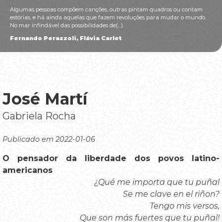
Algumas pessoas compõem canções, outras pintam quadros ou contam
estórias, e há ainda aquelas que fazem revoluções para mudar o mundo.
No mar infindável das possibilidades de(...)
Fernando Perazzoli, Flávia Carlet
José Martí
Gabriela Rocha
Publicado em 2022-01-06
O pensador da liberdade dos povos latino-
americanos
¿Qué me importa que tu puñal
Se me clave en el riñon?
Tengo mis versos,
Que son más fuertes que tu puñal!