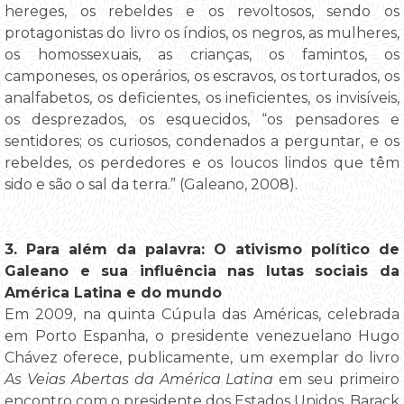
hereges, os rebeldes e os revoltosos, sendo os
protagonistas do livro os índios, os negros, as mulheres,
os homossexuais, as crianças, os famintos, os
camponeses, os operários, os escravos, os torturados, os
analfabetos, os deficientes, os ineficientes, os invisíveis,
os desprezados, os esquecidos, “os pensadores e
sentidores; os curiosos, condenados a perguntar, e os
rebeldes, os perdedores e os loucos lindos que têm
sido e são o sal da terra.” (Galeano, 2008).
3. Para além da palavra: O ativismo político de
Galeano e sua influência nas lutas sociais da
América Latina e do mundo
Em 2009, na quinta Cúpula das Américas, celebrada
em Porto Espanha, o presidente venezuelano Hugo
Chávez oferece, publicamente, um exemplar do livro
As Veias Abertas da América Latina
em seu primeiro
encontro com o presidente dos Estados Unidos, Barack