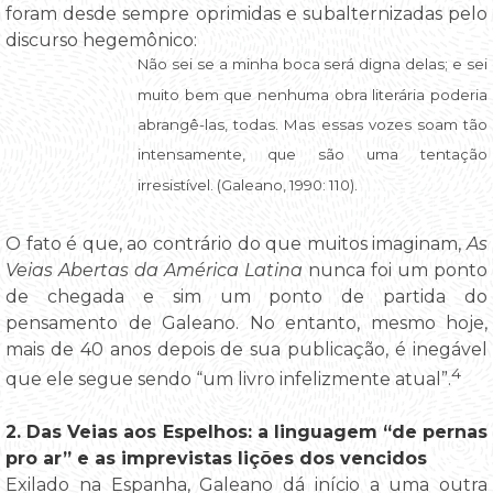
foram desde sempre oprimidas e subalternizadas pelo
discurso hegemônico:
Não sei se a minha boca será digna delas; e sei
muito bem que nenhuma obra literária poderia
abrangê-las, todas. Mas essas vozes soam tão
intensamente, que são uma tentação
irresistível. (Galeano, 1990: 110).
O fato é que, ao contrário do que muitos imaginam,
As
Veias Abertas da América Latina
nunca foi um ponto
de chegada e sim um ponto de partida do
pensamento de Galeano. No entanto, mesmo hoje,
mais de 40 anos depois de sua publicação, é inegável
4
que ele segue sendo “um livro infelizmente atual”.
2. Das Veias aos Espelhos: a linguagem “de pernas
pro ar” e as imprevistas lições dos vencidos
Exilado na Espanha, Galeano dá início a uma outra