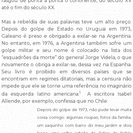
rasgou de ponta a ponta o continente, do século XV
até o fim do século XX.
Mas a rebeldia de suas palavras teve um alto preço.
Depois do golpe de Estado no Uruguai em 1973,
Galeano é preso e obrigado a exilar-se na Argentina.
No entanto, em 1976, a Argentina também sofre um
golpe militar e seu nome é colocado na lista dos
“esquadrões da morte” do general Jorge Videla, o que
novamente o obriga a exilar-se, dessa vez na Espanha.
Seu livro é proibido em diversos países que se
encontram em regimes ditatoriais, mas a censura não
impede que ele se torne uma referência no imaginário
1
da esquerda latino americana.
A escritora Isabel
Allende, por exemplo, confessa que no Chile:
Depois do golpe de 1973, não pude levar muita
coisa comigo: algumas roupas, fotos da família,
um saquinho com barro do meu jardim e dois
livros: uma velha edição de Odes, de Pablo