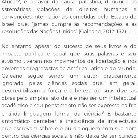
8
África”
; e a favor da causa palestina, denuncia as
sistemáticas violações de direitos humanos e
convenções internacionais cometidas pelo Estado de
Israel que, “jamais cumpre as recomendações e as
resoluções das Nações Unidas” (Galeano, 2012: 132).
No entanto, apesar do sucesso de seus livros e do
impacto político e social que suas palavras e seu
ativismo tiveram nos movimentos de libertação e nos
governos progressistas da América Latina e do Mundo,
Galeano segue sendo um autor praticamente
ignorado pelas ciências sociais que, em geral,
descredibilizam a força e a beleza de suas diversas
obras pelo simples fato de ele não ser um intelectual
acadêmico e seu pensamento não ser expresso na fria
9
e árida linguagem formal da ciência.
É bastante
sintomático perceber a inexistência de intelectuais
que escrevam sobre ele ou dialoguem com sua obra
dentro das ciências sociais, e não deixa de ser curioso