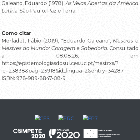
Galeano, Eduardo (1978),
As Veias Abertas da América
Latin
a. São Paulo: Paz e Terra.
Como citar
Merladet, Fábio (2019), "Eduardo Galeano",
Mestras e
Mestres do Mundo: Coragem e Sabedoria
. Consultado
a 08.08.26, em
https://epistemologiasdosul.ces.uc.pt/mestrxs/?
id=23838&pag=23918&id_lingua=2&entry=34287.
ISBN: 978-989-8847-08-9