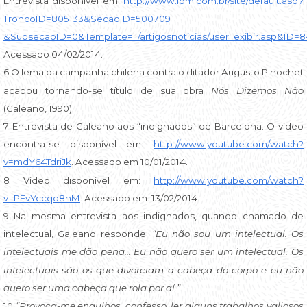
Entrevista disponível em:
http://www.lpm.com.br/site/default.asp?
TroncoID=805133&SecaoID=500709
&SubsecaoID=0&Template=../artigosnoticias/user_exibir.asp&ID=8
Acessado 04/02/2014.
6 O lema da campanha chilena contra o ditador Augusto Pinochet
acabou tornando-se título de sua obra
Nós Dizemos Não
(Galeano, 1990).
7 Entrevista de Galeano aos “indignados” de Barcelona. O vídeo
encontra-se disponível em:
http://www.youtube.com/watch?
v=mdY64TdriJk
. Acessado em 10/01/2014.
8 Vídeo disponível em:
http://www.youtube.com/watch?
v=PFvYccqd8nM
. Acessado em: 13/02/2014.
9 Na mesma entrevista aos indignados, quando chamado de
intelectual, Galeano responde:
“Eu não sou um intelectual. Os
intelectuais me dão pena... Eu não quero ser um intelectual. Os
intelectuais são os que divorciam a cabeça do corpo e eu não
quero ser uma cabeça que rola por aí.”
10
“Provoca-me engulhos, confesso, ler alguns trabalhos valiosos