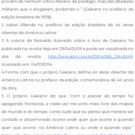
provêm de nenhum crítico literário de prestígio, mas das ditaduras
militares que o elogiaram, proibindo-o.” (Galeano no posfácio da
edição brasileira de 1978).
2 Isabel Allende no prefácio da edição brasileira de
As Veias
Abertas da América Latina
.
3 A coluna de Reinaldo Azevedo sobre o livro de Galeano foi
publicada na revista Veja em 29/04/2009 e pode ser visualizada no
site da revista:
http://veja.abril.com.br/290409/p_136.shtml
.
Acessado em: 04/01/2014.
4 Forma com que o próprio Galeano define
As Veias Abertas da
América Latina
no prefácio da edição comemorativa de 40 anos
da obra.
5 O próprio Galeano diz que “
com o passar do tempo fui
apagando fronteiras, e cada vez me sinto mais livre dos mapas
do mundo e do tempo: conto tudo que eu penso que merece ser
contado e disseminado ocorra onde quer que ocorra e quando
quer que ocorra: na América Latina ou onde e quando seja.
”