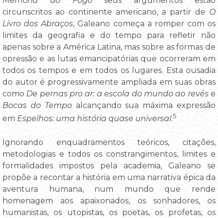
Memória do Fogo
seus argumentos estão
circunscritos ao continente americano, a partir de
O
Livro dos Abraços
, Galeano começa a romper com os
limites da geografia e do tempo para refletir não
apenas sobre a América Latina, mas sobre as formas de
opressão e as lutas emancipatórias que ocorreram em
todos os tempos e em todos os lugares. Esta ousadia
do autor é progressivamente ampliada em suas obras
como
De pernas pro ar: a escola do mundo ao revés
e
Bocas do Tempo
alcançando sua máxima expressão
5
em
Espelhos: uma história quase universal
.
Ignorando enquadramentos teóricos, citações,
metodologias e todos os constrangimentos, limites e
formalidades impostos pela academia, Galeano se
propõe a recontar a história em uma narrativa épica da
aventura humana, num mundo que rende
homenagem aos apaixonados, os sonhadores, os
humanistas, os utopistas, os poetas, os profetas, os