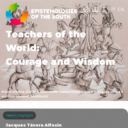
PT
EN
Teachers of the
World:
Courage and Wisdom
Mário Vitória (2013) A liberdade comovendo o povo [tinta da china e
acrílico s/papel, 50x65cm]
Weekly Highlight
Jacques Távora Alfosin