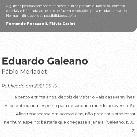
Algumas pessoas compõem canções, outras pintam quadros ou contam
estórias, e há ainda aquelas que fazem revoluções para mudar o mundo.
No mar infindável das possibilidades de(...)
Fernando Perazzoli, Flávia Carlet
Eduardo Galeano
Fábio Merladet
Publicado em 2021-05-15
Há cento e trinta anos, depois de visitar o País das Maravilhas,
Alice entrou num espelho para descobrir o mundo ao avesso. Se
Alice renascesse em nossos dias, não precisaria atravessar
nenhum espelho: bastaria que chegasse à janela. (Galeano, 1999:
2)