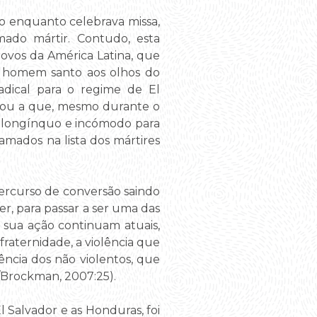
do enquanto celebrava missa,
mado mártir. Contudo, esta
povos da América Latina, que
e homem santo aos olhos do
dical para o regime de El
evou a que, mesmo durante o
o longínquo e incómodo para
amados na lista dos mártires
percurso de conversão saindo
r, para passar a ser uma das
 sua ação continuam atuais,
raternidade, a violência que
lência dos não violentos, que
o/Brockman, 2007:25).
l Salvador e as Honduras, foi