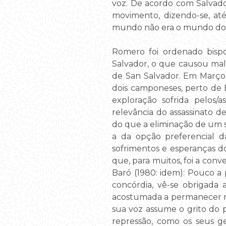
voz. De acordo com Salvado
movimento, dizendo-se, at
mundo não era o mundo dos p
Romero foi ordenado bisp
Salvador, o que causou mal-
de San Salvador. Em Março 
dois camponeses, perto de E
exploração sofrida pelos/
relevância do assassinato d
do que a eliminação de um s
a da opção preferencial da
sofrimentos e esperanças d
que, para muitos, foi a conv
Baró (1980: idem): Pouco a
concórdia, vê-se obrigada
acostumada a permanecer na 
sua voz assume o grito do 
repressão, como os seus g