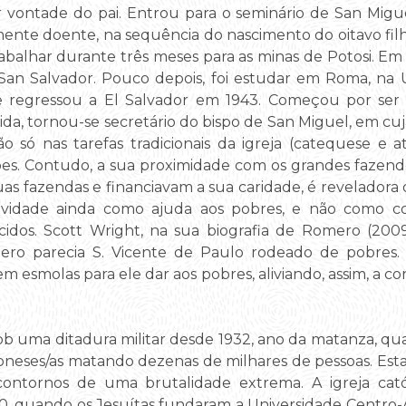
or vontade do pai. Entrou para o seminário de San Migu
nte doente, na sequência do nascimento do oitavo filh
 trabalhar durante três meses para as minas de Potosi. Em
 San Salvador. Pouco depois, foi estudar em Roma, na U
 regressou a El Salvador em 1943. Começou por se
da, tornou-se secretário do bispo de San Miguel, em c
o só nas tarefas tradicionais da igreja (catequese e 
isões. Contudo, a sua proximidade com os grandes fazend
as fazendas e financiavam a sua caridade, é revelador
atividade ainda como ajuda aos pobres, e não como c
dos. Scott Wright, na sua biografia de Romero (200
ro parecia S. Vicente de Paulo rodeado de pobres. 
 esmolas para ele dar aos pobres, aliviando, assim, a con
ob uma ditadura militar desde 1932, ano da matanza, q
ses/as matando dezenas de milhares de pessoas. Esta 
contornos de uma brutalidade extrema. A igreja cat
50, quando os Jesuítas fundaram a Universidade Centro-