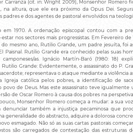
r Carranza (cit. in: Wright 2009), Monsenhor Romero 
é, na altura, que ele era próximo da Opus Dei. Segur
adres e dos agentes de pastoral envolvidos na teologia
o em 1970. A ordenação episcopal contou com a pre
estar nos sectores mais progressistas. Em Fevereiro d
do mesmo ano, Rutilio Grande, um padre jesuíta, foi 
l Paisnal. Rutilio Grande era conhecido pelas suas homi
as camponeses/as. Ignácio Martín-Baró (1980: 18) exp
e Rutilio Grande: Evidentemente, o assassinato do P. G
acerdote; representava o ataque mediante a violência ass
 Igreja católica pelos pobres, a identificação de sac
o povo de Deus. Mas este assassinato teve igualmente 
ersão de Oscar Romero à causa dos pobres na perspetiva 
 pouco, Monsenhor Romero começa a mudar: a sua voz, 
 a denunciar também a injustiça pecaminosa que prod
generalidade do abstracto, adquire a dolorosa concret
povo esmagado. Não só as suas cartas pastorais começ
estos são carregados de contestação das estruturas 