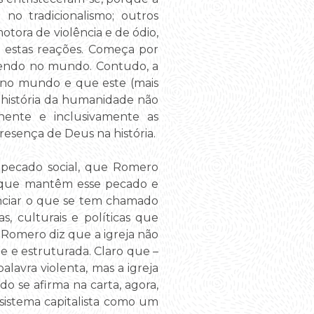
no tradicionalismo; outros
otora de violência e de ódio,
a estas reações. Começa por
edendo no mundo. Contudo, a
tá no mundo e que este (mais
a história da humanidade não
inente e inclusivamente as
presença de Deus na história.
 pecado social, que Romero
s que mantêm esse pecado e
unciar o que se tem chamado
s, culturais e políticas que
 Romero diz que a igreja não
te e estruturada. Claro que –
alavra violenta, mas a igreja
o se afirma na carta, agora,
 sistema capitalista como um