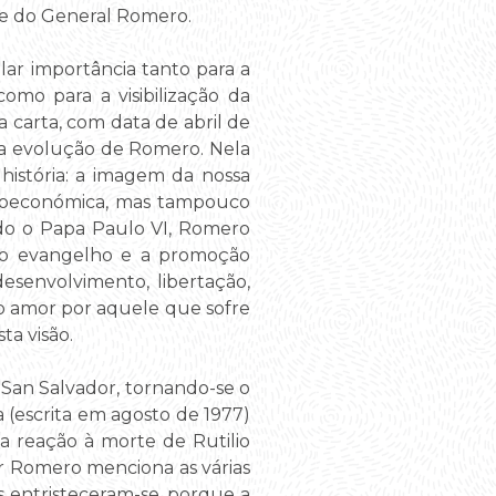
sse do General Romero.
lar importância tanto para a
mo para a visibilização da
 carta, com data de abril de
pria evolução de Romero. Nela
 história: a imagem da nossa
ocioeconómica, mas tampouco
do o Papa Paulo VI, Romero
re o evangelho e a promoção
senvolvimento, libertação,
do amor por aquele que sofre
ta visão.
m San Salvador, tornando-se o
a (escrita em agosto de 1977)
sua reação à morte de Rutilio
r Romero menciona as várias
s entristeceram-se, porque a