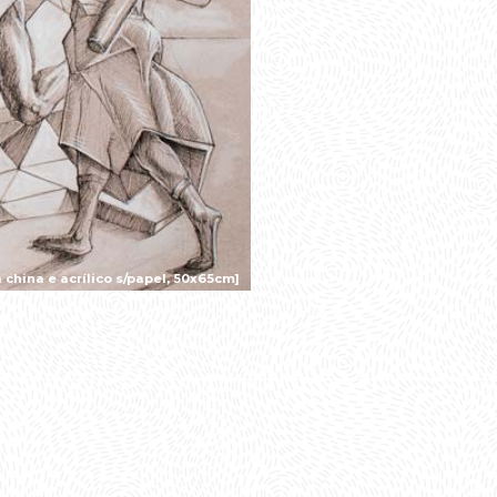
 china e acrílico s/papel, 50x65cm]