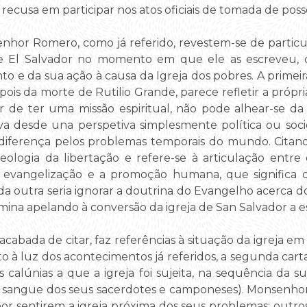
a recusa em participar nos atos oficiais de tomada de po
enhor Romero, como já referido, revestem-se de particu
e El Salvador no momento em que ele as escreveu, co
 e da sua ação à causa da Igreja dos pobres. A primeira
epois da morte de Rutilio Grande, parece refletir a pró
r de ter uma missão espiritual, não pode alhear-se da
tiva desde una perspetiva simplesmente política ou s
ndiferença pelos problemas temporais do mundo. Citan
 teologia da libertação e refere-se à articulação ent
 evangelização e a promoção humana, que significa de
 da outra seria ignorar a doutrina do Evangelho acerca 
ina apelando à conversão da igreja de San Salvador a es
, acabada de citar, faz referências à situação da igreja e
to à luz dos acontecimentos já referidos, a segunda cart
s calúnias a que a igreja foi sujeita, na sequência da 
ao sangue dos seus sacerdotes e camponeses). Monsenho
por sentirem a igreja próxima dos seus problemas; outro