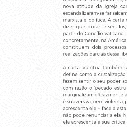
nova atitude da Igreja co
escandalizaram-se farisaicam
marxista e política. A car
dizer que, durante séculos
partir do Concílio Vaticano
concretamente, na América L
constituem dois processos
realizações parciais dessa li
A carta acentua também um
define como a cristalizaç
fazem sentir o seu poder s
com razão o ‘pecado estrutu
marginalizam eficazmente a 
é subversiva, nem violenta, 
acrescenta ele – face a esta
não pode renunciar a ela. N
ela acrescenta à sua crític