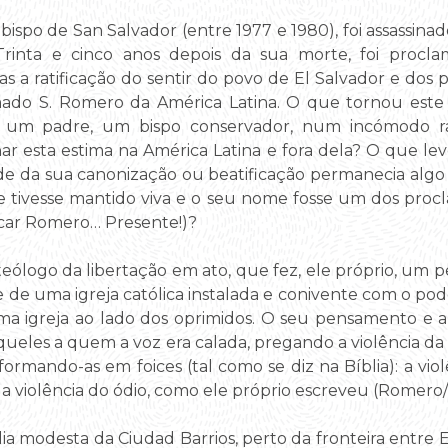
ispo de San Salvador (entre 1977 e 1980), foi assassina
inta e cinco anos depois da sua morte, foi procla
s a ratificação do sentir do povo de El Salvador e dos 
ado S. Romero da América Latina. O que tornou est
um padre, um bispo conservador, num incómodo ra
ar esta estima na América Latina e fora dela? O que l
de da sua canonização ou beatificação permanecia alg
e tivesse mantido viva e o seu nome fosse um dos procl
car Romero… Presente!)?
eólogo da libertação em ato, que fez, ele próprio, um 
 de uma igreja católica instalada e conivente com o pode
a igreja ao lado dos oprimidos. O seu pensamento e a
ueles a quem a voz era calada, pregando a violência da f
ormando-as em foices (tal como se diz na Bíblia): a vio
, a violência do ódio, como ele próprio escreveu (Romer
a modesta da Ciudad Barrios, perto da fronteira entre E