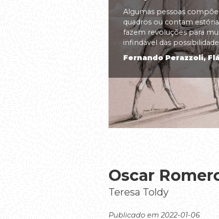
Algumas pessoas compõem
quadros ou contam estórias
fazem revoluções para m
infindável das possibilidades
Fernando Perazzoli, Flá
Oscar Romer
Teresa Toldy
Publicado em 2022-01-06