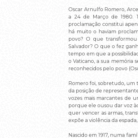
Oscar Arnulfo Romero, Arceb
a 24 de Março de 1980. Tr
proclamação constitui apena
há muito o haviam proclam
povo? O que transformou 
Salvador? O que o fez ganh
tempo em que a possibilida
o Vaticano, a sua memória s
reconhecidos pelo povo (Os
Romero foi, sobretudo, um t
da posição de representante
vozes mais marcantes de um
porque ele ousou dar voz àq
quer vencer as armas, transf
expõe a violência da espada
Nascido em 1917, numa famíli