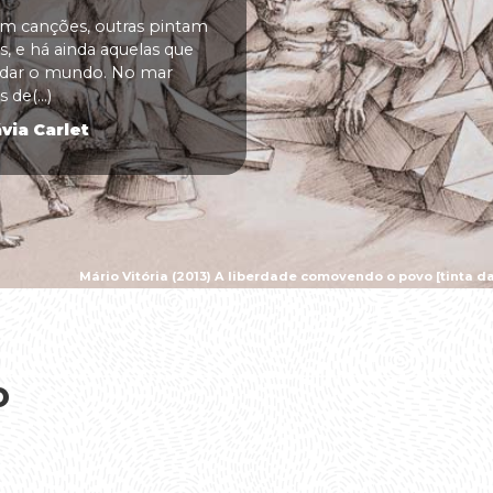
 canções, outras pintam
, e há ainda aquelas que
udar o mundo. No mar
 de(...)
via Carlet
Mário Vitória (2013) A liberdade comovendo o povo [tinta da
o