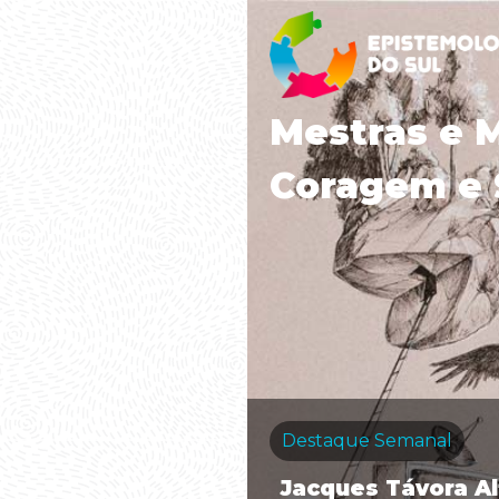
Mestras e 
Coragem e 
Destaque Semanal
Jacques Távora A