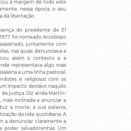
ficou à margem de todo este
amente, nessa época, o seu
 da libertação.
sença do presidente de El
e 1977 foi nomeado Arcebispo
assassinado, juntamente com
lias, nas quais denunciava a
licou assim o contexto e a
rande representava algo mais
assina a uma linha pastoral,
erdotes e religiosos com os
um impacto decisivo naquilo
da justiça. Diz ainda Martín-
mais inclinada a anunciar a
uz a morte; a sua palavra,
ização da vida quotidiana. A
am a denunciar claramente a
de poder salvadorenhas. Um