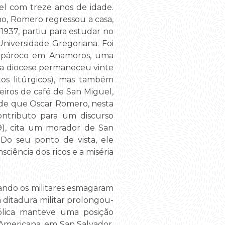
el com treze anos de idade.
o, Romero regressou a casa,
 1937, partiu para estudar no
niversidade Gregoriana. Foi
r pároco em Anamoros, uma
uja diocese permaneceu vinte
atos litúrgicos), mas também
eiros de café de San Miguel,
a de que Oscar Romero, nesta
ontributo para um discurso
9), cita um morador de San
Do seu ponto de vista, ele
sciência dos ricos e a miséria
uando os militares esmagaram
ditadura militar prolongou-
ólica manteve uma posição
Americana, em San Salvador.