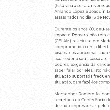
(Esta viria a ser a Univers
Amando López e Joaquín Ló
assassinados no dia 16 de N
Durante os anos 60, deu-se i
impacto Romero não terá c
(CELAM) reuniu-se em Medell
comprometida com a liberta
bispos, nos aproximar cada 
acolhedor o seu acesso até 
pobres; exigência da carid
saber falar por eles. Isto há
situação suportada frequen
situação, para fazê-los com
Monsenhor Romero foi nomea
secretário da Conferência 
deixado impressionar pelo 