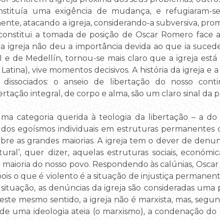
nstituía uma exigência de mudança, e refugiaram-se 
ente, atacando a igreja, considerando-a subversiva, prom
ta constitui a tomada de posição de Oscar Romero face 
, a igreja não deu a importância devida ao que ia suc
 II e de Medellín, tornou-se mais claro que a igreja es
atina), vive momentos decisivos. A história da igreja e 
 dissociados: o anseio de libertação do nosso cont
bertação integral, de corpo e alma, são um claro sinal da 
a categoria querida à teologia da libertação – a do
ão dos egoísmos individuais em estruturas permanente
obre as grandes maiorias. A igreja tem o dever de den
ral’, quer dizer, aquelas estruturas sociais, económica
maioria do nosso povo. Respondendo às calúnias, Oscar
pois o que é violento é a situação de injustiça permanen
 situação, as denúncias da igreja são consideradas uma p
este mesmo sentido, a igreja não é marxista, mas, segund
a de uma ideologia ateia (o marxismo), a condenação do