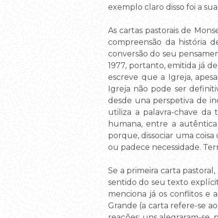
exemplo claro disso foi a su
As cartas pastorais de Mons
compreensão da história d
conversão do seu pensamento
1977, portanto, emitida já d
escreve que a Igreja, apesa
Igreja não pode ser defini
desde una perspetiva de i
utiliza a palavra-chave da
humana, entre a autêntica
porque, dissociar uma coisa
ou padece necessidade. Term
Se a primeira carta pastoral
sentido do seu texto explíci
menciona já os conflitos e a
Grande (a carta refere-se 
reações: uns alegraram-se, 