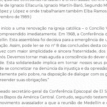
idade de Ignacio Ellacuría, Ignacio Martín-Baró, Segund
pez y López e onde trabalhariam também Elba Ramos e
ovembro de 1989.)
nício a uma renovação na igreja católica – o Concílio V
ompreendido imediatamente. Em 1968, a Conferência do
in. Esta assembleia foi decisiva para a emergência de 
ção. Assim, pode ler-se no nº 8 das conclusões desta c
vez com maior simplicidade e sincera fraternidade, dos
nós. Devemos tornar mais aguda a consciência do dever 
ade. Esta solidariedade implica em tornar nossos seus 
-de se concretizar na denúncia da injustiça e da opressão
temente pelo pobre, na disposição de dialogar com os g
preender suas obrigações.”
do secretário-geral da Conferência Episcopal de El S
dos Bispos da América Central. Contudo, segundo testem
movimento avassalador a que a reunião de Medellín e o