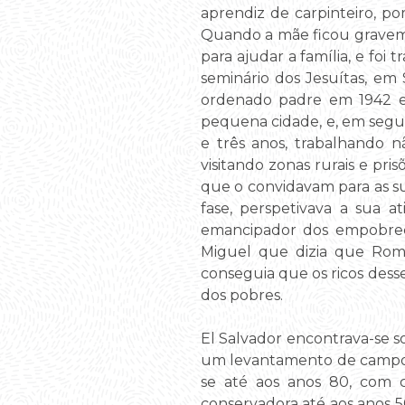
aprendiz de carpinteiro, p
Quando a mãe ficou graveme
para ajudar a família, e foi
seminário dos Jesuítas, em
ordenado padre em 1942 e
pequena cidade, e, em segui
e três anos, trabalhando nã
visitando zonas rurais e pr
que o convidavam para as su
fase, perspetivava a sua 
emancipador dos empobreci
Miguel que dizia que Rome
conseguia que os ricos dessem
dos pobres.
El Salvador encontrava-se s
um levantamento de campone
se até aos anos 80, com 
conservadora até aos anos 