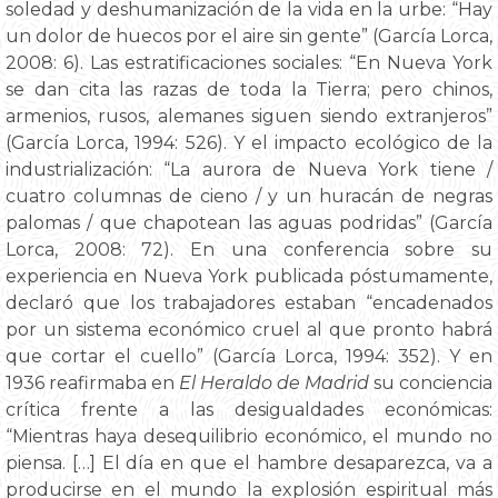
soledad y deshumanización de la vida en la urbe: “Hay
un dolor de huecos por el aire sin gente” (García Lorca,
2008: 6). Las estratificaciones sociales: “En Nueva York
se dan cita las razas de toda la Tierra; pero chinos,
armenios, rusos, alemanes siguen siendo extranjeros”
(García Lorca, 1994: 526). Y el impacto ecológico de la
industrialización: “La aurora de Nueva York tiene /
cuatro columnas de cieno / y un huracán de negras
palomas / que chapotean las aguas podridas” (García
Lorca, 2008: 72). En una conferencia sobre su
experiencia en Nueva York publicada póstumamente,
declaró que los trabajadores estaban “encadenados
por un sistema económico cruel al que pronto habrá
que cortar el cuello” (García Lorca, 1994: 352). Y en
1936 reafirmaba en
El Heraldo de Madrid
su conciencia
crítica frente a las desigualdades económicas:
“Mientras haya desequilibrio económico, el mundo no
piensa. […] El día en que el hambre desaparezca, va a
producirse en el mundo la explosión espiritual más