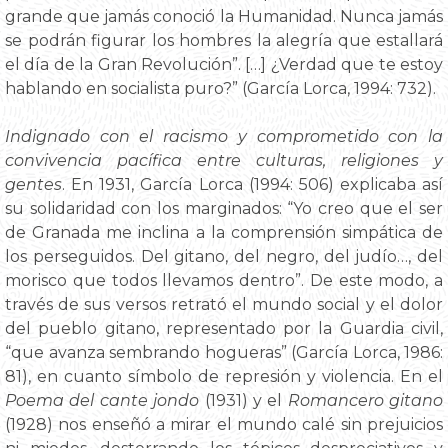
grande que jamás conoció la Humanidad. Nunca jamás
se podrán figurar los hombres la alegría que estallará
el día de la Gran Revolución”. […] ¿Verdad que te estoy
hablando en socialista puro?” (García Lorca, 1994: 732).
Indignado con el racismo y comprometido con la
convivencia pacífica entre culturas, religiones y
gentes
. En 1931, García Lorca (1994: 506) explicaba así
su solidaridad con los marginados: “Yo creo que el ser
de Granada me inclina a la comprensión simpática de
los perseguidos. Del gitano, del negro, del judío…, del
morisco que todos llevamos dentro”. De este modo, a
través de sus versos retrató el mundo social y el dolor
del pueblo gitano, representado por la Guardia civil,
“que avanza sembrando hogueras” (García Lorca, 1986:
81), en cuanto símbolo de represión y violencia. En el
Poema del cante jondo
(1931) y el
Romancero gitano
(1928) nos enseñó a mirar el mundo calé sin prejuicios