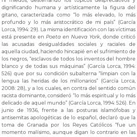
ni miedos, desterrando los tópicos despreciativos y
dignificando humana y artísticamente la figura del
gitano, caracterizada como “lo más elevado, lo más
profundo y lo más aristocrático de mi país” (García
Lorca, 1994: 29). La misma identificación con las víctimas
está presente en
Poeta en Nueva York
, donde criticó
las acusadas desigualdades sociales y raciales de
aquella ciudad, haciendo hincapié en el sufrimiento de
los negros, “esclavos de todos los inventos del hombre
blanco y de todas sus máquinas” (García Lorca, 1994:
526) que por su condición subalterna “limpian con la
lengua las heridas de los millonarios” (García Lorca,
2008: 28), y a los cuales, en contra del sentido común
racista dominante, consideró “lo más espiritual y lo más
delicado de aquel mundo” (García Lorca, 1994: 526). En
junio de 1936, frente a las posturas islamófobas y
antisemitas apologéticas de lo español, declaró que la
toma de Granada por los Reyes Católicos “fue un
momento malísimo, aunque digan lo contrario en las