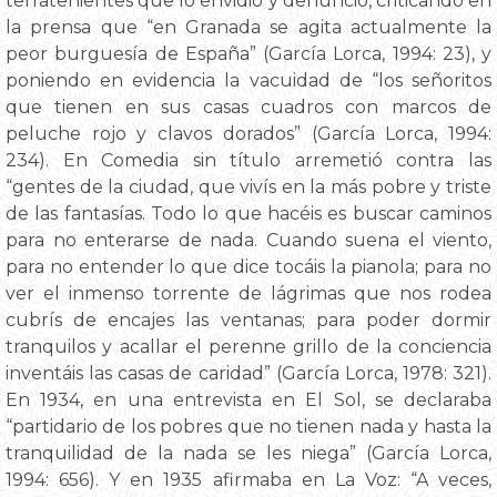
terratenientes que lo envidió y denunció, criticando en
la prensa que “en Granada se agita actualmente la
peor burguesía de España” (García Lorca, 1994: 23), y
poniendo en evidencia la vacuidad de “los señoritos
que tienen en sus casas cuadros con marcos de
peluche rojo y clavos dorados” (García Lorca, 1994:
234). En Comedia sin título arremetió contra las
“gentes de la ciudad, que vivís en la más pobre y triste
de las fantasías. Todo lo que hacéis es buscar caminos
para no enterarse de nada. Cuando suena el viento,
para no entender lo que dice tocáis la pianola; para no
ver el inmenso torrente de lágrimas que nos rodea
cubrís de encajes las ventanas; para poder dormir
tranquilos y acallar el perenne grillo de la conciencia
inventáis las casas de caridad” (García Lorca, 1978: 321).
En 1934, en una entrevista en El Sol, se declaraba
“partidario de los pobres que no tienen nada y hasta la
tranquilidad de la nada se les niega” (García Lorca,
1994: 656). Y en 1935 afirmaba en La Voz: “A veces,