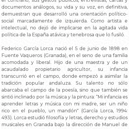
el contrario, sus gestos públicos, entrevistas, cartas y
documentos análogos, su vida y su voz, en definitiva,
demuestran que desarrolló una orientación político-
social marcadamente de izquierda. Como artista e
intelectual, no dejó de implicarse en la agitada vida
política de la España atávica y tenebrosa que lo fusiló.
Federico García Lorca nació el 5 de junio de 1898 en
Fuente Vaqueros (Granada), en el seno de una familia
acomodada y liberal. Hijo de una maestra y de un
acaudalado propietario agricultor, su infancia
transcurrió en el campo, donde empezó a asimilar la
tradición popular andaluza. Su talento no sólo
abarcaba el campo de la poesía, sino que también se
sintió inclinado por la música y la pintura: “Mi infancia es
aprender letras y música con mi madre, ser un niño
rico en el pueblo, un mandón" (García Lorca, 1994:
493). Lorca estudió filosofía y letras, derecho y estudios
musicales en Granada bajo la dirección de Manuel de