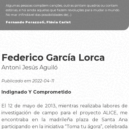
Algumas pessoas compõem canções, outras pintam quadros ou contam
estórias, e há ainda aquelas que fazem revoluções para mudar o mundo.
No mar infindável das possibilidades de(...)
Fernando Perazzoli, Flávia Carlet
Federico García Lorca
Antoni Jesús Aguiló
Publicado em 2022-04-11
Indignado Y Comprometido
El 12 de mayo de 2013, mientras realizaba labores de
investigación de campo para el proyecto ALICE, me
encontraba en la madrileña plaza de Santa Ana
participando en la iniciativa “Toma tu ágora”, celebrada