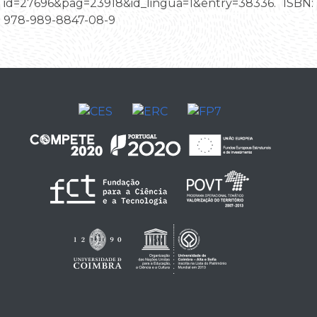
id=27696&pag=23918&id_lingua=1&entry=38336. ISBN:
978-989-8847-08-9