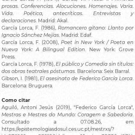
prosas. Conferencias. Alocuciones. Homenajes. Varia.
Vida. Poética, antecríticas. Entrevistas y
declaraciones
. Madrid: Akal.
García Lorca, F. (1986),
Romancero gitano: Llanto por
Ignacio Sánchez Mejías
. Madrid: Edaf.
García Lorca, F. (2008),
Poet in New York / Poeta en
Nueva York: A Bilingual Edition
. New York: Grove
Press.
García Lorca, F. (1978),
El público y Comedia sin títulos:
dos obras teatrales póstumas
. Barcelona: Seix Barral.
Gibson, I. (1981),
El asesinato de Federico García Lorca
.
Barcelona: Bruguera.
Como citar
Aguiló, Antoni Jesús (2019), "Federico García Lorca",
Mestras e Mestres do Mundo: Coragem e Sabedoria
.
Consultado a 07.08.26, em
https://epistemologiasdosul.ces.uc.pt/mestrxs/?