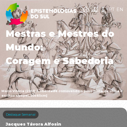
PT
EN
Mestras e Mestres do
Mundo:
Coragem e Sabedoria
Mário Vitória (2013) A liberdade comovendo o povo [tinta da china e
acrílico s/papel, 50x65cm]
Destaque Semanal
Jacques Távora Alfosin