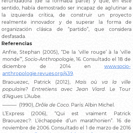
refundadora (de la formaba parte) y que, en este
sentido, había demostrado ser incapaz de aglutinar a
la izquierda crítica, de construir un proyecto
realmente innovador y de superar la forma de
organización clásica de “partido”, que considera
desfasada.
Referencias
Anfrie, Stephan (2005), “De la ‘ville rouge’ à la ‘ville
monde’”,
Socio-Anthropologie
, 16. Consultado el 18 de
diciembre de 2014 en
www.socio-
anthropologie.revues.org/439
.
Braouezec, Patrick (2012),
Mais où va la ville
populaire? Entretiens avec Jean Viard
. Le Tour
d’Aigues: L’Aube.
——— (1990),
Drôle de Coco
. París: Albin Michel.
L’Express (2006), “Qui est vraiment Patrick
Braouezec?: L’échappée d’un marathonien”. 16 de
noviembre de 2006. Consultado el 1 de marzo de 2016