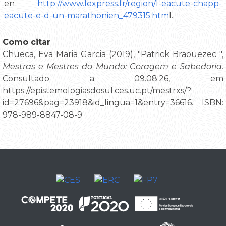
en
http://www.lexpress.fr/region/l-eacute-chapp-
eacute-e-d-un-marathonien_479315.htm
l.
Como citar
Chueca, Eva Maria Garcia (2019), "Patrick Braouezec ",
Mestras e Mestres do Mundo: Coragem e Sabedoria
.
Consultado a 09.08.26, em
https://epistemologiasdosul.ces.uc.pt/mestrxs/?
id=27696&pag=23918&id_lingua=1&entry=36616. ISBN:
978-989-8847-08-9