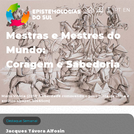
PT
EN
Mestras e Mestres do
Mundo:
Coragem e Sabedoria
Mário Vitória (2013) A liberdade comovendo o povo [tinta da china e
acrílico s/papel, 50x65cm]
Destaque Semanal
Jacques Távora Alfosin