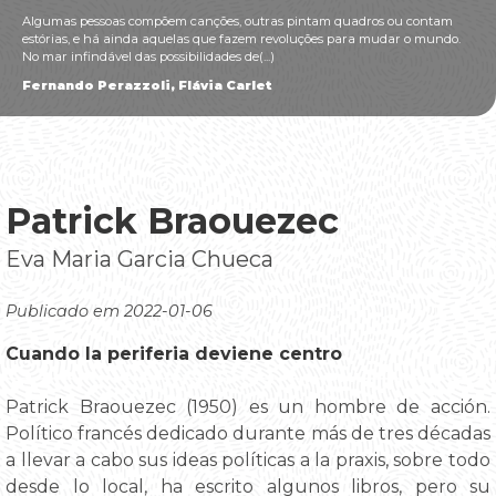
Algumas pessoas compõem canções, outras pintam quadros ou contam
estórias, e há ainda aquelas que fazem revoluções para mudar o mundo.
No mar infindável das possibilidades de(...)
Fernando Perazzoli, Flávia Carlet
Patrick Braouezec
Eva Maria Garcia Chueca
Publicado em 2022-01-06
Cuando la periferia deviene centro
Patrick Braouezec (1950) es un hombre de acción.
Político francés dedicado durante más de tres décadas
a llevar a cabo sus ideas políticas a la praxis, sobre todo
desde lo local, ha escrito algunos libros, pero su