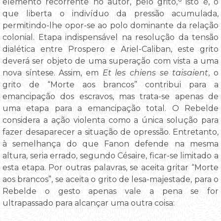
elemento recorrente no autor, pelo grito,
isto é, o
que liberta o indivíduo da pressão acumulada,
permitindo-lhe opor-se ao polo dominante da relação
colonial. Etapa indispensável na resolução da tensão
dialética entre Prospero e Ariel-Caliban, este grito
deverá ser objeto de uma superação com vista a uma
nova síntese. Assim, em
Et les chiens se taisaient
, o
grito de “Morte aos brancos” contribui para a
emancipação dos escravos, mas trata-se apenas de
uma etapa para a emancipação total. O Rebelde
considera a ação violenta como a única solução para
fazer desaparecer a situação de opressão. Entretanto,
à semelhança do que Fanon defende na mesma
altura, seria errado, segundo Césaire, ficar-se limitado a
esta etapa. Por outras palavras, se aceita gritar “Morte
aos brancos”, se aceita o grito de lesa-majestade, para o
Rebelde o gesto apenas vale a pena se for
ultrapassado para alcançar uma outra coisa: