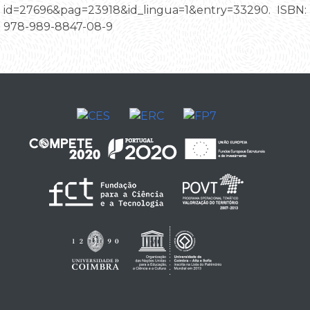
id=27696&pag=23918&id_lingua=1&entry=33290. ISBN:
978-989-8847-08-9