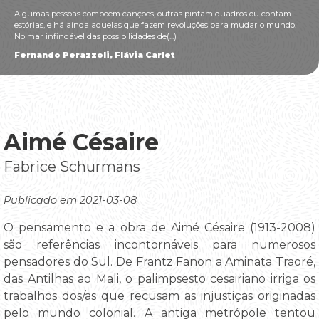
Algumas pessoas compõem canções, outras pintam quadros ou contam
estórias, e há ainda aquelas que fazem revoluções para mudar o mundo.
No mar infindável das possibilidades de(...)
Fernando Perazzoli, Flávia Carlet
Aimé Césaire
Fabrice Schurmans
Publicado em 2021-03-08
O pensamento e a obra de Aimé Césaire (1913-2008)
são referências incontornáveis para numerosos
pensadores do Sul. De Frantz Fanon a Aminata Traoré,
das Antilhas ao Mali, o palimpsesto cesairiano irriga os
trabalhos dos/as que recusam as injustiças originadas
pelo mundo colonial. A antiga metrópole tentou