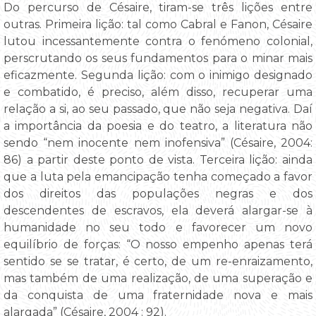
Do percurso de Césaire, tiram-se três lições entre
outras. Primeira lição: tal como Cabral e Fanon, Césaire
lutou incessantemente contra o fenómeno colonial,
perscrutando os seus fundamentos para o minar mais
eficazmente. Segunda lição: com o inimigo designado
e combatido, é preciso, além disso, recuperar uma
relação a si, ao seu passado, que não seja negativa. Daí
a importância da poesia e do teatro, a literatura não
sendo “nem inocente nem inofensiva” (Césaire, 2004:
86) a partir deste ponto de vista. Terceira lição: ainda
que a luta pela emancipação tenha começado a favor
dos direitos das populações negras e dos
descendentes de escravos, ela deverá alargar-se à
humanidade no seu todo e favorecer um novo
equilíbrio de forças: “O nosso empenho apenas terá
sentido se se tratar, é certo, de um re-enraizamento,
mas também de uma realização, de uma superação e
da conquista de uma fraternidade nova e mais
alargada” (Césaire, 2004 : 92).