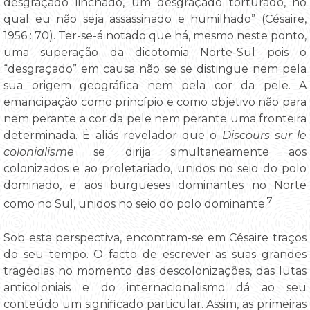
desgraçado linchado, um desgraçado torturado, no
qual eu não seja assassinado e humilhado” (Césaire,
1956 : 70). Ter-se-á notado que há, mesmo neste ponto,
uma superação da dicotomia Norte-Sul pois o
“desgraçado” em causa não se se distingue nem pela
sua origem geográfica nem pela cor da pele. A
emancipação como princípio e como objetivo não para
nem perante a cor da pele nem perante uma fronteira
determinada. É aliás revelador que o
Discours sur le
colonialisme
se dirija simultaneamente aos
colonizados e ao proletariado, unidos no seio do polo
dominado, e aos burgueses dominantes no Norte
7
como no Sul, unidos no seio do polo dominante.
Sob esta perspectiva, encontram-se em Césaire traços
do seu tempo. O facto de escrever as suas grandes
tragédias no momento das descolonizações, das lutas
anticoloniais e do internacionalismo dá ao seu
conteúdo um significado particular. Assim, as primeiras