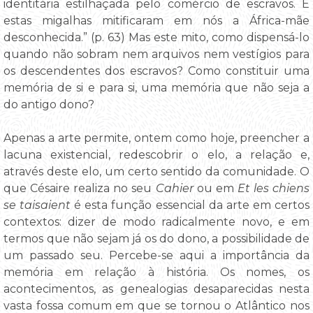
identitária estilhaçada pelo comércio de escravos. E
estas migalhas mitificaram em nós a África-mãe
desconhecida.” (p. 63) Mas este mito, como dispensá-lo
quando não sobram nem arquivos nem vestígios para
os descendentes dos escravos? Como constituir uma
memória de si e para si, uma memória que não seja a
do antigo dono?
Apenas a arte permite, ontem como hoje, preencher a
lacuna existencial, redescobrir o elo, a relação e,
através deste elo, um certo sentido da comunidade. O
que Césaire realiza no seu
Cahier
ou em
Et les chiens
se taisaient
é esta função essencial da arte em certos
contextos: dizer de modo radicalmente novo, e em
termos que não sejam já os do dono, a possibilidade de
um passado seu. Percebe-se aqui a importância da
memória em relação à história. Os nomes, os
acontecimentos, as genealogias desaparecidas nesta
vasta fossa comum em que se tornou o Atlântico nos