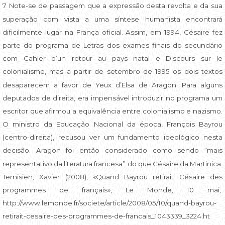
7 Note-se de passagem que a expressão desta revolta e da sua
superação com vista a uma síntese humanista encontrará
dificilmente lugar na França oficial. Assim, em 1994, Césaire fez
parte do programa de Letras dos exames finais do secundário
com Cahier d’un retour au pays natal e Discours sur le
colonialisme, mas a partir de setembro de 1995 os dois textos
desaparecem a favor de Yeux d’Elsa de Aragon. Para alguns
deputados de direita, era impensável introduzir no programa um
escritor que afirmou a equivalência entre colonialismo e nazismo.
O ministro da Educação Nacional da época, François Bayrou
(centro-direita), recusou ver um fundamento ideológico nesta
decisão. Aragon foi então considerado como sendo “mais
representativo da literatura francesa” do que Césaire da Martinica.
Ternisien, Xavier (2008), «Quand Bayrou retirait Césaire des
programmes de français», Le Monde, 10 mai,
http://www.lemonde.fr/societe/article/2008/05/10/quand-bayrou-
retirait-cesaire-des-programmes-de-francais_1043339_3224.ht