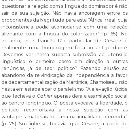
questionar a relação com a língua do dominador é não
sair da sua sujeição. Não havia ancoragem entre os
proponentes da Negritude para esta “África irreal, cuja
inconsistência podia acomodar-se com uma relação
alienante com a língua do colonizador” (p. 65). No
entanto, este francês tão particular de Césaire é
realmente uma homenagem feita ao antigo dono?
Devemos ver nessa suposta submissão ao utensílio
linguístico o primeiro passo em direção a outras
renúncias, já de teor político? Fazendo alusão ao
abandono da reivindicação da independência a favor
da departamentalização da Martinica, Chamoiseau não
hesita em estabelecer o paralelismo: “A elevação lúcida
que fechava o
Cahier
apenas dera a assimilação social
ao centro longínquo. O poeta evocava a liberdade, o
político reconfortava a nossa sujeição com as
vantagens materiais de uma nacionalidade oferecida.”
(p. 75) Sublinhe-se, todavia, que Césaire, a partir de