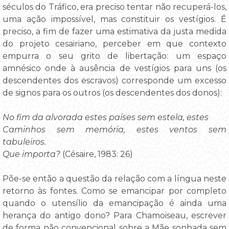
séculos do Tráfico, era preciso tentar não recuperá-los,
uma ação impossível, mas constituir os vestígios. É
preciso, a fim de fazer uma estimativa da justa medida
do projeto cesairiano, perceber em que contexto
empurra o seu grito de libertação: um espaço
amnésico onde à ausência de vestígios para uns (os
descendentes dos escravos) corresponde um excesso
de signos para os outros (os descendentes dos donos):
No fim da alvorada estes países sem estela, estes
Caminhos sem memória, estes ventos sem
tabuleiros.
Que importa?
(Césaire, 1983: 26)
Põe-se então a questão da relação com a língua neste
retorno às fontes. Como se emancipar por completo
quando o utensílio da emancipação é ainda uma
herança do antigo dono? Para Chamoiseau, escrever
de forma não convencional sobre a Mãe sonhada sem