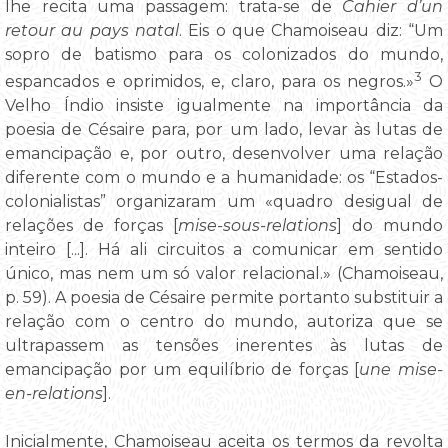
lhe recita uma passagem: trata-se de
Cahier d’un
retour au pays natal
. Eis o que Chamoiseau diz: “Um
sopro de batismo para os colonizados do mundo,
3
espancados e oprimidos, e, claro, para os negros.»
O
Velho Índio insiste igualmente na importância da
poesia de Césaire para, por um lado, levar às lutas de
emancipação e, por outro, desenvolver uma relação
diferente com o mundo e a humanidade: os “Estados-
colonialistas” organizaram um «quadro desigual de
relações de forças [
mise-sous-relations
] do mundo
inteiro [...]. Há ali circuitos a comunicar em sentido
único, mas nem um só valor relacional.» (Chamoiseau,
p. 59). A poesia de Césaire permite portanto substituir a
relação com o centro do mundo, autoriza que se
ultrapassem as tensões inerentes às lutas de
emancipação por um equilíbrio de forças [
une mise-
en-relations
].
Inicialmente, Chamoiseau aceita os termos da revolta