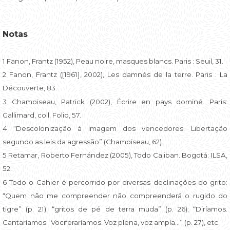
Notas
1 Fanon, Frantz (1952), Peau noire, masques blancs. Paris : Seuil, 31.
2 Fanon, Frantz ([1961], 2002), Les damnés de la terre. Paris : La
Découverte, 83.
3 Chamoiseau, Patrick (2002), Écrire en pays dominé. Paris:
Gallimard, coll. Folio, 57.
4 “Descolonização à imagem dos vencedores. Libertação
segundo as leis da agressão” (Chamoiseau, 62).
5 Retamar, Roberto Fernández (2005), Todo Caliban. Bogotá: ILSA,
52.
6 Todo o Cahier é percorrido por diversas declinações do grito:
“Quem não me compreender não compreenderá o rugido do
tigre” (p. 21); “gritos de pé de terra muda” (p. 26); “Diríamos.
Cantaríamos. Vociferaríamos. Voz plena, voz ampla...” (p. 27), etc.