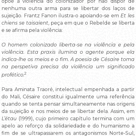
opõe à violência do colonizador por não dispor de
nenhuma outra arma para se libertar dos laços de
sujeição. Frantz Fanon ilustra-o apoiando-se em
Et les
chiens se taisaient
, peça em que o Rebelde se liberta
e se afirma pela violência:
O homem colonizado liberta-se na violência e pela
violência. Esta praxis ilumina o agente porque ela
indica-lhe os meios e o fim. A poesia de Césaire toma
na perspetiva precisa da violência um significado
2
profético.
Para Aminata Traoré, intelectual empenhada a partir
do Mali, Césaire constitui igualmente uma referência
quando se tenta pensar simultaneamente nas origens
da sujeição e nos meios de se libertar dela. Assim, em
L’étau
(1999), cujo primeiro capítulo termina com um
apelo ao reforço da solidariedade e do humanismo a
fim de se ultrapassarem os antagonismos Norte-Sul,