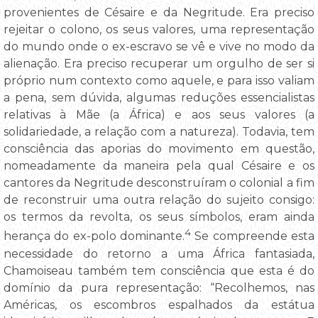
provenientes de Césaire e da Negritude. Era preciso
rejeitar o colono, os seus valores, uma representação
do mundo onde o ex-escravo se vê e vive no modo da
alienação. Era preciso recuperar um orgulho de ser si
próprio num contexto como aquele, e para isso valiam
a pena, sem dúvida, algumas reduções essencialistas
relativas à Mãe (a África) e aos seus valores (a
solidariedade, a relação com a natureza). Todavia, tem
consciência das aporias do movimento em questão,
nomeadamente da maneira pela qual Césaire e os
cantores da Negritude desconstruíram o colonial a fim
de reconstruir uma outra relação do sujeito consigo:
os termos da revolta, os seus símbolos, eram ainda
4
herança do ex-polo dominante.
Se compreende esta
necessidade do retorno a uma África fantasiada,
Chamoiseau também tem consciência que esta é do
domínio da pura representação: “Recolhemos, nas
Américas, os escombros espalhados da estátua