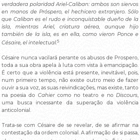
verdadera polaridad Ariel-Caliban: ambos son siervos
en manos de Próspero, el hechicero extranjero. Sólo
que Caliban es el rudo e inconquistable dueño de la
isla, mientras Ariel, criatura aérea, aunque hijo
también de la isla, es en ella, como vieron Ponce e
5
Césaire, el intelectual.
Césaire nunca vacilará perante os abusos de Prospero,
toda a sua obra apela à luta com vista à emancipação.
É certo que a violência está presente, inevitável, pois,
num primeiro tempo, não existe outro meio de fazer
ouvir a sua voz, as suas reivindicações, mas existe, tanto
na poesia do
Cahier
como no teatro e no
Discours
,
uma busca incessante da superação da violência
anticolonial.
Trata-se com Césaire de se revelar, de se afirmar na
contestação da ordem colonial. A afirmação de si passa,
6