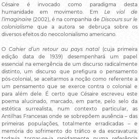
Césaire é invocado como paradigma desta
humanidade em movimento. Em
Le viol de
l’imaginaire
(2002), é na companhia de
Discours sur le
colonialisme
que a autora se debruça sobre os
diversos efeitos do neocolonialismo americano.
O
Cahier d’un retour au pays natal
(cuja primeira
edição data de 1939) desempenhará um papel
essencial na emergência de um discurso radicalmente
distinto, um discurso que prefigura o pensamento
pós-colonial, se aceitarmos a noção como referente a
um pensamento que se exerce contra o colonial e
para além dele. É certo que Césaire escreveu este
poema alucinado, marcado, em parte, pelo selo da
estética surrealista, num contexto particular, as
Antilhas Francesas onde se sobrepõem ausência – das
primeiras populações, totalmente erradicadas – e
memória do sofrimento do tráfico e da escravatura;
todavia, tornar-se-ia rapidamente numa referência