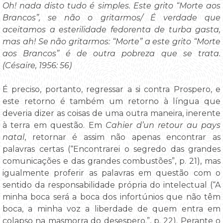
Oh! nada disto tudo é simples. Este grito “Morte aos
Brancos”, se não o gritarmos/ É verdade que
aceitamos a esterilidade fedorenta de turba gasta,
mas ah! Se não gritarmos: “Morte” a este grito “Morte
aos Brancos” é de outra pobreza que se trata.
(Césaire, 1956: 56)
É preciso, portanto, regressar a si contra Prospero, e
este retorno é também um retorno à língua que
deveria dizer as coisas de uma outra maneira, inerente
à terra em questão. Em
Cahier d’un retour au pays
natal
, retornar é assim não apenas encontrar as
palavras certas (“Encontrarei o segredo das grandes
comunicações e das grandes combustões”, p. 21), mas
igualmente proferir as palavras em questão com o
sentido da responsabilidade própria do intelectual (“A
minha boca será a boca dos infortúnios que não têm
boca, a minha voz a liberdade de quem entra em
colapso na masmorra do desespero.”, p. 22). Perante o