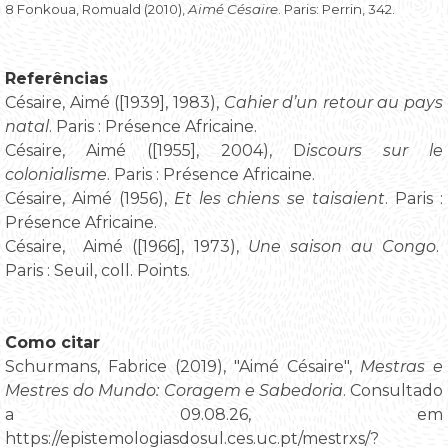
8 Fonkoua, Romuald (2010),
Aimé Césaire
. Paris: Perrin, 342.
Referências
Césaire, Aimé ([1939], 1983),
Cahier d’un retour au pays
natal
. Paris : Présence Africaine.
Césaire, Aimé ([1955], 2004), D
iscours sur le
colonialisme
. Paris : Présence Africaine.
Césaire, Aimé (1956),
Et les chiens se taisaient
. Paris :
Présence Africaine.
Césaire, Aimé ([1966], 1973),
Une saison au Congo
.
Paris : Seuil, coll. Points.
Como citar
Schurmans, Fabrice (2019), "Aimé Césaire",
Mestras e
Mestres do Mundo: Coragem e Sabedoria
. Consultado
a 09.08.26, em
https://epistemologiasdosul.ces.uc.pt/mestrxs/?