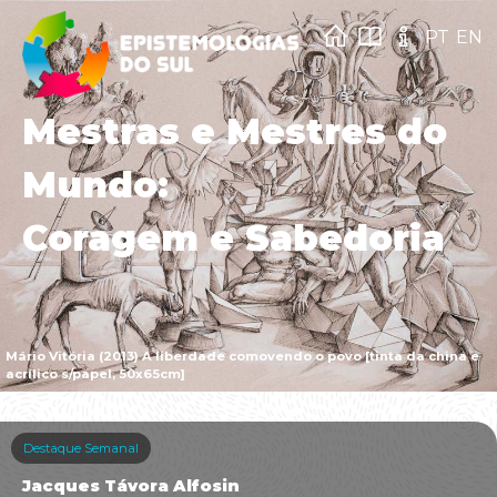
PT
EN
Mestras e Mestres do
Mundo:
Coragem e Sabedoria
Mário Vitória (2013) A liberdade comovendo o povo [tinta da china e
acrílico s/papel, 50x65cm]
Destaque Semanal
Jacques Távora Alfosin