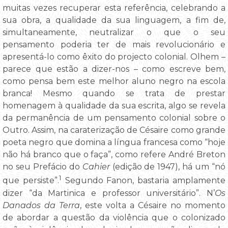
muitas vezes recuperar esta referência, celebrando a
sua obra, a qualidade da sua linguagem, a fim de,
simultaneamente, neutralizar o que o seu
pensamento poderia ter de mais revolucionário e
apresentá-lo como êxito do projecto colonial. Olhem –
parece que estão a dizer-nos – como escreve bem,
como pensa bem este melhor aluno negro na escola
branca! Mesmo quando se trata de prestar
homenagem à qualidade da sua escrita, algo se revela
da permanência de um pensamento colonial sobre o
Outro. Assim, na caraterização de Césaire como grande
poeta negro que domina a língua francesa como “hoje
não há branco que o faça”, como refere André Breton
no seu Prefácio do
Cahier
(edição de 1947), há um “nó
1
que persiste”.
Segundo Fanon, bastaria amplamente
dizer “da Martinica e professor universitário”. N’
Os
Danados da Terra
, este volta a Césaire no momento
de abordar a questão da violência que o colonizado