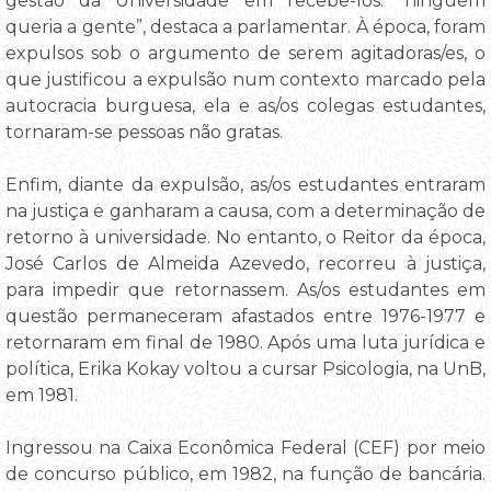
gestão da Universidade em recebê-los: “ninguém
queria a gente”, destaca a parlamentar. À época, foram
expulsos sob o argumento de serem agitadoras/es, o
que justificou a expulsão num contexto marcado pela
autocracia burguesa, ela e as/os colegas estudantes,
tornaram-se pessoas não gratas.
Enfim, diante da expulsão, as/os estudantes entraram
na justiça e ganharam a causa, com a determinação de
retorno à universidade. No entanto, o Reitor da época,
José Carlos de Almeida Azevedo, recorreu à justiça,
para impedir que retornassem. As/os estudantes em
questão permaneceram afastados entre 1976-1977 e
retornaram em final de 1980. Após uma luta jurídica e
política, Erika Kokay voltou a cursar Psicologia, na UnB,
em 1981.
Ingressou na Caixa Econômica Federal (CEF) por meio
de concurso público, em 1982, na função de bancária.