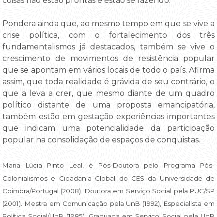
coisas não estão prontas e estão se fazendo.
Pondera ainda que, ao mesmo tempo em que se vive a
crise política, com o fortalecimento dos três
fundamentalismos já destacados, também se vive o
crescimento de movimentos de resistência popular
que se apontam em vários locais de todo o país. Afirma
assim, que toda realidade é grávida de seu contrário, o
que a leva a crer, que mesmo diante de um quadro
político distante de uma proposta emancipatória,
também estão em gestação experiências importantes
que indicam uma potencialidade da participação
popular na consolidação de espaços de conquistas.
Maria Lúcia Pinto Leal, é Pós-Doutora pelo Programa Pós-
Colonialismos e Cidadania Global do CES da Universidade de
Coimbra/Portugal (2008). Doutora em Serviço Social pela PUC/SP
(2001). Mestra em Comunicação pela UnB (1992), Especialista em
Política Social/UnB (1985). Graduada em Serviço Social pela UnB