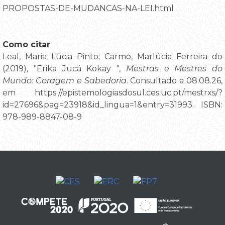
PROPOSTAS-DE-MUDANCAS-NA-LEI.html
Como citar
Leal, Maria Lúcia Pinto; Carmo, Marlúcia Ferreira do
(2019), "Erika Jucá Kokay ",
Mestras e Mestres do
Mundo: Coragem e Sabedoria
. Consultado a 08.08.26,
em https://epistemologiasdosul.ces.uc.pt/mestrxs/?
id=27696&pag=23918&id_lingua=1&entry=31993. ISBN:
978-989-8847-08-9