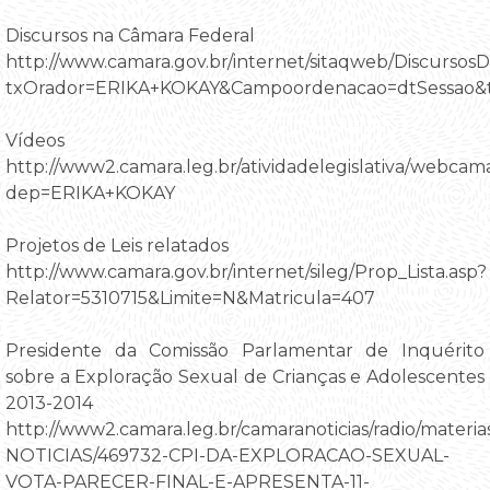
Discursos na Câmara Federal
http://www.camara.gov.br/internet/sitaqweb/Discursos
txOrador=ERIKA+KOKAY&Campoordenacao=dtSessao&
Vídeos
http://www2.camara.leg.br/atividadelegislativa/webca
dep=ERIKA+KOKAY
Projetos de Leis relatados
http://www.camara.gov.br/internet/sileg/Prop_Lista.asp?
Relator=5310715&Limite=N&Matricula=407
Presidente da Comissão Parlamentar de Inquérito
sobre a Exploração Sexual de Crianças e Adolescentes
2013-2014
http://www2.camara.leg.br/camaranoticias/radio/materi
NOTICIAS/469732-CPI-DA-EXPLORACAO-SEXUAL-
VOTA-PARECER-FINAL-E-APRESENTA-11-