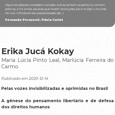
Algumas pessoas compõem canções, outras pintam quadros ou contam
estórias, e há ainda aquelas que fazem revoluções para mudar o mundo.
No mar infindável das possibilidades de(...)
Fernando Perazzoli, Flávia Carlet
Erika Jucá Kokay
Maria Lúcia Pinto Leal, Marlúcia Ferreira do
Carmo
Publicado em 2020-12-14
Pelas vozes invisibilizadas e oprimidas no Brasil
A gênese do pensamento libertário e de defesa
dos direitos humanos