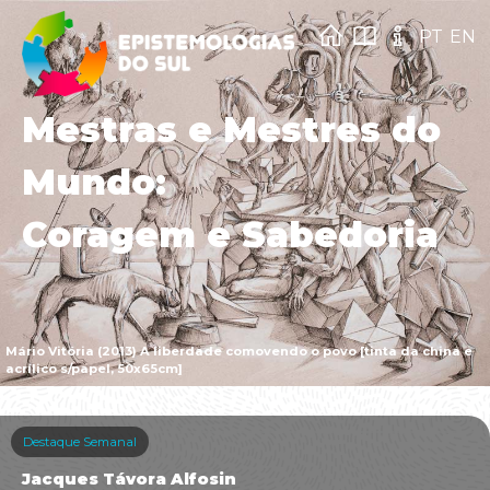
PT
EN
Mestras e Mestres do
Mundo:
Coragem e Sabedoria
Mário Vitória (2013) A liberdade comovendo o povo [tinta da china e
acrílico s/papel, 50x65cm]
Destaque Semanal
Jacques Távora Alfosin