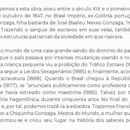
mos a esta obra, viveu entre o século XIX e o primeir
e outubro de 1847, no Brasil Império, ex-Colônia portu
zaga, filha bastarda de José Basileu Neves Gonzaga, “mil
a. Trazendo o sangue de escravos em suas veias, tam
estruturas patriarcais da sociedade em que nascera.
do mundo de uma casa-grande saindo do domínio do pai
 que o país passava por intensas mudanças visando o 
nda criança pequena viu a proibição do Tráfico Escravo (
), a seguir a Lei dos Sexagenários (1885) e, finalmente
scravatura (1888). Quando o Brasil chegou à República
(1877), se “anunciara publicamente como professora de
 e havia estreado como maestrina (1885). Talvez por te
tória hegemônica, durante cinquenta anos. No final do 
a, e, por tal, podemos trazê-la a estaobra. Trazemos Fra
o a Chiquinha Gonzaga, Mestra do Mundo, a mulher que
sformou-se e criou seu lugar na história dos saberes p