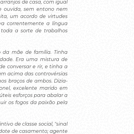
 arranjos de casa, com igual
a e ouvida, sem entono nem
ita, um acordo de virtudes
lava correntemente a língua
 toda a sorte de trabalhos
o da mãe de família. Tinha
idade. Era uma mistura de
 conversar e rir, e tinha a
am acima das controvérsias
nos braços de ambos. Dizia-
ronel, excelente marido em
úteis esforços para abalar a
ir os fogos da paixão pela
ivo de classe social, "sinal
 dote de casamento; agente