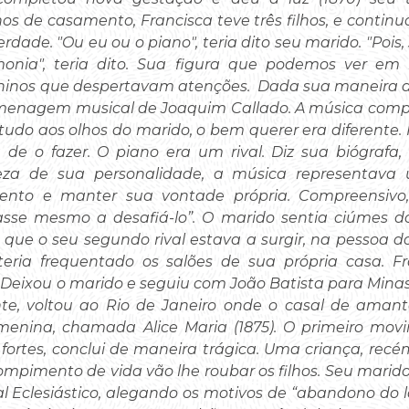
 de casamento, Francisca teve três filhos, e contin
erdade. "Ou eu ou o piano", teria dito seu marido. "Poi
nia", teria dito. Sua figura que podemos ver em 
ninos que despertavam atenções. Dada sua maneira de
enagem musical de Joaquim Callado. A música comp
tudo aos olhos do marido, o bem querer era diferente.
 de o fazer. O piano era um rival. Diz sua biógrafa, (
reza de sua personalidade, a música representava
ento e manter sua vontade própria. Compreensivo,
se mesmo a desafiá-lo”. O marido sentia ciúmes do 
le que o seu segundo rival estava a surgir, na pessoa
eria frequentado os salões de sua própria casa. F
 Deixou o marido e seguiu com João Batista para Mina
e, voltou ao Rio de Janeiro onde o casal de amante
menina, chamada Alice Maria (1875). O primeiro mov
ortes, conclui de maneira trágica. Uma criança, recém
mpimento de vida vão lhe roubar os filhos. Seu mari
al Eclesiástico, alegando os motivos de “abandono do l