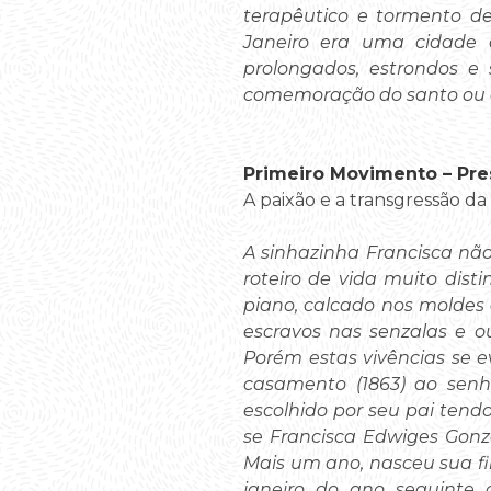
terapêutico e tormento de
Janeiro era uma cidade d
prolongados, estrondos e
comemoração do santo ou da 
Primeiro Movimento – Pre
A paixão e a transgressão da
A sinhazinha Francisca não
roteiro de vida muito dist
piano, calcado nos moldes 
escravos nas senzalas e o
Porém estas vivências se 
casamento (1863) ao senho
escolhido por seu pai ten
se Francisca Edwiges Gonza
Mais um ano, nasceu sua fi
janeiro do ano seguinte c