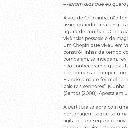
– Abram alas que eu quero 
A voz de Chiquinha, não te
assim quando uma pesquisad
figura de mulher. O enqua
vivências pessoais e de mag
um Chopin que viveu em Var
constrói linhas de tempo c
comparam, se indagam, revi
não conheceram e que as fas
por homens e romper com a
Francisca não o foi, mulher
pais-reis-senhores” (Cunha
(Santos (2008). Aposta em 
A partitura se abre com u
personagem; segue-se uma 
agitado; um segundo movi
terceiro movimento que s