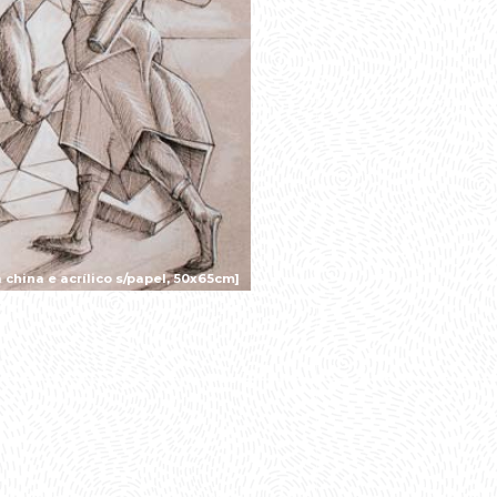
 china e acrílico s/papel, 50x65cm]