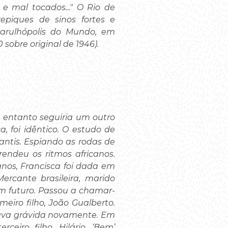
e mal tocados..." O Rio de
epiques de sinos fortes e
barulhópolis do Mundo, em
sobre original de 1946).
o entanto seguiria um outro
, foi idêntico. O estudo de
antis. Espiando as rodas de
endeu os ritmos africanos.
nos, Francisca foi dada em
ercante brasileira, marido
m futuro. Passou a chamar-
eiro filho, João Gualberto.
stava grávida novamente. Em
eiro filho, Hilário. ‘Bem’