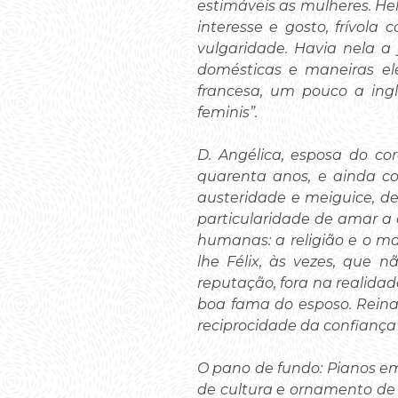
estimáveis as mulheres. Hel
interesse e gosto, frívol
vulgaridade. Havia nela a
domésticas e maneiras eleg
francesa, um pouco a ingl
feminis”.
D. Angélica, esposa do co
quarenta anos, e ainda c
austeridade e meiguice, de
particularidade de amar a
humanas: a religião e o ma
lhe Félix, às vezes, que 
reputação, fora na realidad
boa fama do esposo. Reina
reciprocidade da confiança 
O pano de fundo: Pianos em 
de cultura e ornamento de