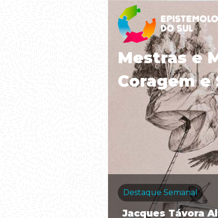
Mestras e 
Coragem e 
Destaque Semanal
Jacques Távora A