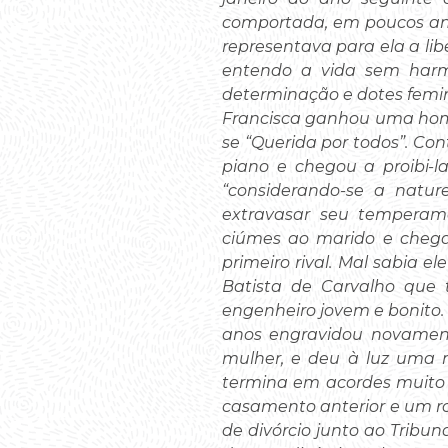
comportada, em poucos anos
representava para ela a lib
entendo a vida sem harmo
determinação e dotes femi
Francisca ganhou uma hom
se “Querida por todos”. Con
piano e chegou a proibi-la
“considerando-se a natu
extravasar seu temperam
ciúmes ao marido e chegas
primeiro rival. Mal sabia e
Batista de Carvalho que t
engenheiro jovem e bonito.
anos engravidou novament
mulher, e deu à luz uma 
termina em acordes muito f
casamento anterior e um ro
de divórcio junto ao Tribun