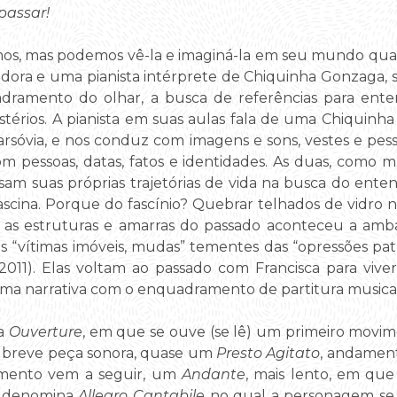
passar!
mos, mas podemos vê-la e imaginá-la em seu mundo qua
ora e uma pianista intérprete de Chiquinha Gonzaga, s
dramento do olhar, a busca de referências para ent
istérios. A pianista em suas aulas fala de uma Chiquinha
sóvia, e nos conduz com imagens e sons, vestes e pess
om pessoas, datas, fatos e identidades. As duas, como 
sam suas próprias trajetórias de vida na busca do en
cina. Porque do fascínio? Quebrar telhados de vidro n
s estruturas e amarras do passado aconteceu a ambas
es “vítimas imóveis, mudas” tementes das “opressões pat
, 2011). Elas voltam ao passado com Francisca para vi
uma narrativa com o enquadramento de partitura musical
ma
Ouverture
, em que se ouve (se lê) um primeiro movim
breve peça sonora, quase um
Presto Agitato
, andament
mento vem a seguir, um
Andante
, mais lento, em que
e denomina
Allegro Cantabile
no qual a personagem se 