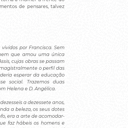
mentos de pensares, talvez
vividos por Francisca. Sem
homem que amou uma única
ssis, cujas obras se passam
magistralmente o perfil das
oderia esperar da educação
se social. Trazemos duas
 Helena e D. Angélica.
ezesseis a dezessete anos,
inda a beleza, os seus dotes
nfo, era a arte de acomodar-
 que faz hábeis os homens e