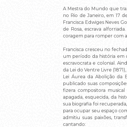
A Mestra do Mundo que traze
no Rio de Janeiro, em 17 d
Francisca Edwiges Neves Gon
de Rosa, escrava alforriad
coragem para romper com as 
Francisca cresceu no fecha
um período da história em
escravocrata e colonial. Ai
da Lei do Ventre Livre (1871
Lei Áurea da Abolição da E
publicado suas composições 
fizera compositora musical
apagada, esquecida, da his
sua biografia foi recuperad
para ocupar seu espaço com
admitiu suas paixões, tran
cantando: