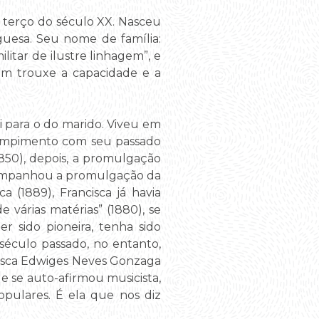
o terço do século XX. Nasceu
guesa. Seu nome de família:
itar de ilustre linhagem”, e
bém trouxe a capacidade e a
 para o do marido. Viveu em
rompimento com seu passado
1850), depois, a promulgação
, acompanhou a promulgação da
 (1889), Francisca já havia
 várias matérias” (1880), se
r sido pioneira, tenha sido
século passado, no entanto,
ncisca Edwiges Neves Gonzaga
 se auto-afirmou musicista,
opulares. É ela que nos diz