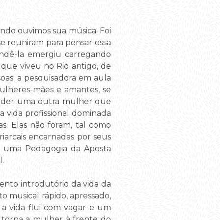
ndo ouvimos sua música. Foi
e reuniram para pensar essa
endê-la emergiu carregando
 que viveu no Rio antigo, de
oas; a pesquisadora em aula
mulheres-mães e amantes, se
tender uma outra mulher que
a vida profissional dominada
. Elas não foram, tal como
riarcais encarnadas por seus
ver uma Pedagogia da Aposta
.
ento introdutório da vida da
o musical rápido, apressado,
 a vida flui com vagar e um
torna a mulher à frente do