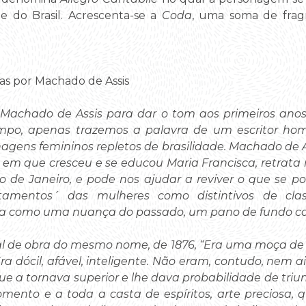
e do Brasil. Acrescenta-se a
Coda
, uma soma de frag
as por Machado de Assis
Machado de Assis para dar o tom aos primeiros anos 
tempo, apenas trazemos a palavra de um escritor 
nagens femininos repletos de brasilidade. Machado de A
em que cresceu e se educou Maria Francisca, retrata 
o de Janeiro, e pode nos ajudar a reviver o que se p
amentos´ das mulheres como distintivos de clas
a como uma nuança do passado, um pano de fundo com
l de obra do mesmo nome, de 1876, “Era uma moça de d
ra dócil, afável, inteligente. Não eram, contudo, nem a
que a tornava superior e lhe dava probabilidade de triu
mento e a toda a casta de espíritos, arte preciosa,