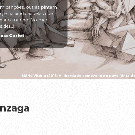
 canções, outras pintam
, e há ainda aquelas que
udar o mundo. No mar
 de(...)
via Carlet
Mário Vitória (2013) A liberdade comovendo o povo [tinta da
onzaga