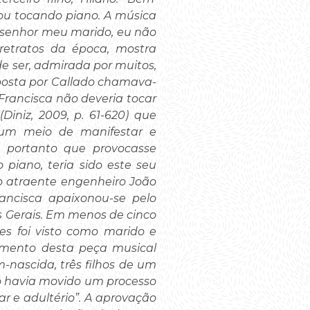
uou tocando piano. A música
s, senhor meu marido, eu não
retratos da época, mostra
 ser, admirada por muitos,
osta por Callado chamava-
 Francisca não deveria tocar
Diniz, 2009, p. 61-620) que
 um meio de manifestar e
 portanto que provocasse
piano, teria sido este seu
 do atraente engenheiro João
rancisca apaixonou-se pelo
s Gerais. Em menos de cinco
s foi visto como marido e
imento desta peça musical
-nascida, três filhos de um
do havia movido um processo
ar e adultério”. A aprovação