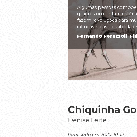
Algumas pessoas compõem
quadros ou contam estórias
fazem revoluções para m
infindável das possibilidades
Fernando Perazzoli, Flá
Chiquinha G
Denise Leite
Publicado em 2020-10-12