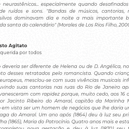
 neurastênicos... especialmente quando desafinados 
e ruídos e sons. "Bandas de músicos, cantorias, r
 silvos dominavam dia e noite a mais importante 
santa do calendário" (Morales de Los Rios Filho, 2000 
sto Agitato
 querida por todos
 deveria ser diferente de Helena ou de D. Angélica, n
into desses retratados pelo romancista. Quando criança
europeus, mesclou-se com suas vivências musicais inf
uvindo suas cantorias nas ruas do Rio de Janeiro apr
evanesceram com rapidez porque, muito cedo, aos 16 a
r Jacinto Ribeiro do Amaral, capitão da Marinha M
do em vista ser um homem de negócios que lhe daria u
ga do Amaral. Um ano após (1864) deu à luz seu prim
lha (1865), Maria do Patrocínio. Quatro anos mais e e
ompletou nova gestação e deu à luz (1870) seu terc