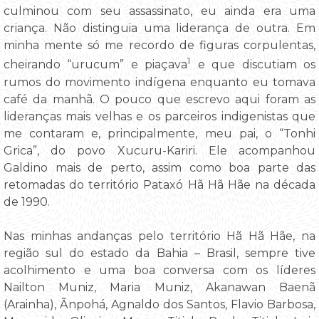
culminou com seu assassinato, eu ainda era uma
criança. Não distinguia uma liderança de outra. Em
minha mente só me recordo de figuras corpulentas,
1
cheirando “urucum” e piaçava
e que discutiam os
rumos do movimento indígena enquanto eu tomava
café da manhã. O pouco que escrevo aqui foram as
lideranças mais velhas e os parceiros indigenistas que
me contaram e, principalmente, meu pai, o “Tonhi
Grica”, do povo Xucuru-Kariri. Ele acompanhou
Galdino mais de perto, assim como boa parte das
retomadas do território Pataxó Hã Hã Hãe na década
de 1990.
Nas minhas andanças pelo território Hã Hã Hãe, na
região sul do estado da Bahia – Brasil, sempre tive
acolhimento e uma boa conversa com os líderes
Nailton Muniz, Maria Muniz, Akanawan Baenã
(Arainha), Ãnpohá, Agnaldo dos Santos, Flavio Barbosa,