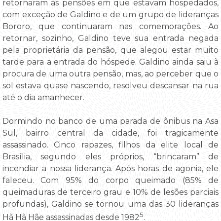
retornaram às pensões em que estavam hospedados,
com exceção de Galdino e de um grupo de lideranças
Bororo, que continuaram nas comemorações. Ao
retornar, sozinho, Galdino teve sua entrada negada
pela proprietária da pensão, que alegou estar muito
tarde para a entrada do hóspede. Galdino ainda saiu à
procura de uma outra pensão, mas, ao perceber que o
sol estava quase nascendo, resolveu descansar na rua
até o dia amanhecer.
Dormindo no banco de uma parada de ônibus na Asa
Sul, bairro central da cidade, foi tragicamente
assassinado. Cinco rapazes, filhos da elite local de
Brasília, segundo eles próprios, “brincaram” de
incendiar a nossa liderança. Após horas de agonia, ele
faleceu. Com 95% do corpo queimado (85% de
queimaduras de terceiro grau e 10% de lesões parciais
profundas), Galdino se tornou uma das 30 lideranças
5
Hã Hã Hãe assassinadas desde 1982
.