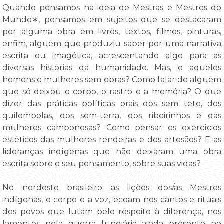
Quando pensamos na ideia de Mestras e Mestres do
Mundo∗, pensamos em sujeitos que se destacaram
por alguma obra em livros, textos, filmes, pinturas,
enfim, alguém que produziu saber por uma narrativa
escrita ou imagética, acrescentando algo para as
diversas histórias da humanidade. Mas, e aqueles
homens e mulheres sem obras? Como falar de alguém
que só deixou o corpo, o rastro e a memória? O que
dizer das práticas políticas orais dos sem teto, dos
quilombolas, dos sem-terra, dos ribeirinhos e das
mulheres camponesas? Como pensar os exercícios
estéticos das mulheres rendeiras e dos artesãos? E as
lideranças indígenas que não deixaram uma obra
escrita sobre o seu pensamento, sobre suas vidas?
No nordeste brasileiro as lições dos/as Mestres
indígenas, o corpo e a voz, ecoam nos cantos e rituais
dos povos que lutam pelo respeito à diferença, nos
lamentos pela guerra fundiária ainda presente no