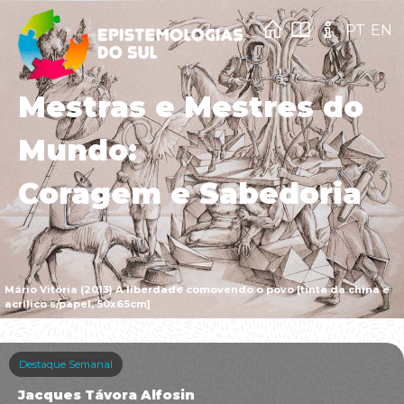
PT
EN
Mestras e Mestres do
Mundo:
Coragem e Sabedoria
Mário Vitória (2013) A liberdade comovendo o povo [tinta da china e
acrílico s/papel, 50x65cm]
Destaque Semanal
Jacques Távora Alfosin