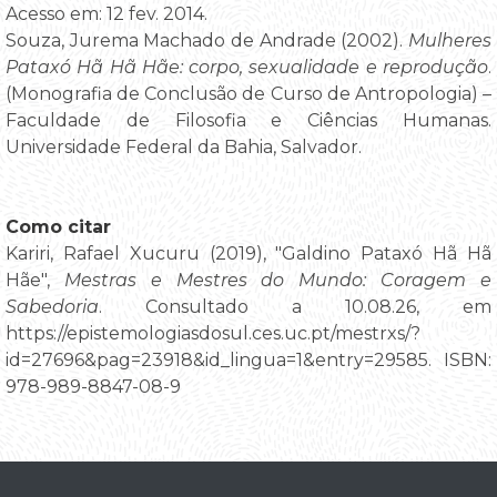
Acesso em: 12 fev. 2014.
Souza, Jurema Machado de Andrade (2002).
Mulheres
Pataxó Hã Hã Hãe: corpo, sexualidade e reprodução
.
(Monografia de Conclusão de Curso de Antropologia) –
Faculdade de Filosofia e Ciências Humanas.
Universidade Federal da Bahia, Salvador.
Como citar
Kariri, Rafael Xucuru (2019), "Galdino Pataxó Hã Hã
Hãe",
Mestras e Mestres do Mundo: Coragem e
Sabedoria
. Consultado a 10.08.26, em
https://epistemologiasdosul.ces.uc.pt/mestrxs/?
id=27696&pag=23918&id_lingua=1&entry=29585. ISBN:
978-989-8847-08-9