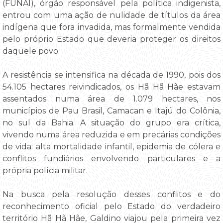
(FUNAI), órgão responsável pela política indigenista,
entrou com uma ação de nulidade de títulos da área
indígena que fora invadida, mas formalmente vendida
pelo próprio Estado que deveria proteger os direitos
daquele povo.
A resistência se intensifica na década de 1990, pois dos
54.105 hectares reivindicados, os Hã Hã Hãe estavam
assentados numa área de 1.079 hectares, nos
municípios de Pau Brasil, Camacan e Itajú do Colônia,
no sul da Bahia. A situação do grupo era crítica,
vivendo numa área reduzida e em precárias condições
de vida: alta mortalidade infantil, epidemia de cólera e
conflitos fundiários envolvendo particulares e a
própria polícia militar.
Na busca pela resolução desses conflitos e do
reconhecimento oficial pelo Estado do verdadeiro
território Hã Hã Hãe, Galdino viajou pela primeira vez