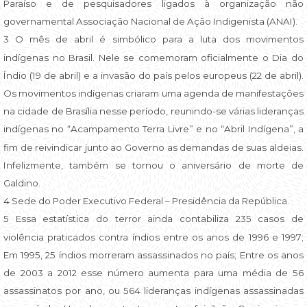
Paraíso e de pesquisadores ligados à organização não
governamental Associação Nacional de Ação Indigenista (ANAI).
3 O mês de abril é simbólico para a luta dos movimentos
indígenas no Brasil. Nele se comemoram oficialmente o Dia do
Índio (19 de abril) e a invasão do país pelos europeus (22 de abril).
Os movimentos indígenas criaram uma agenda de manifestações
na cidade de Brasília nesse período, reunindo-se várias lideranças
indígenas no “Acampamento Terra Livre” e no “Abril Indígena”, a
fim de reivindicar junto ao Governo as demandas de suas aldeias.
Infelizmente, também se tornou o aniversário de morte de
Galdino.
4 Sede do Poder Executivo Federal – Presidência da República.
5 Essa estatística do terror ainda contabiliza 235 casos de
violência praticados contra índios entre os anos de 1996 e 1997;
Em 1995, 25 índios morreram assassinados no país; Entre os anos
de 2003 a 2012 esse número aumenta para uma média de 56
assassinatos por ano, ou 564 lideranças indígenas assassinadas