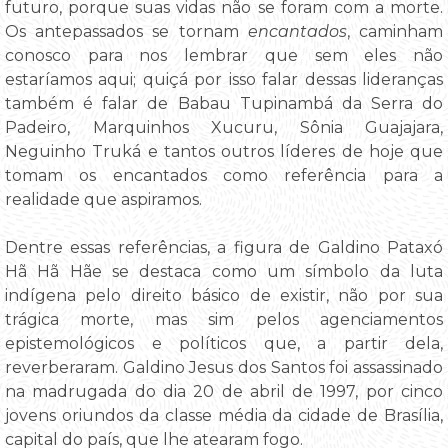
futuro, porque suas vidas não se foram com a morte.
Os antepassados se tornam
encantados
, caminham
conosco para nos lembrar que sem eles não
estaríamos aqui; quiçá por isso falar dessas lideranças
também é falar de Babau Tupinambá da Serra do
Padeiro, Marquinhos Xucuru, Sônia Guajajara,
Neguinho Truká e tantos outros líderes de hoje que
tomam os encantados como referência para a
realidade que aspiramos.
Dentre essas referências, a figura de Galdino Pataxó
Hã Hã Hãe se destaca como um símbolo da luta
indígena pelo direito básico de existir, não por sua
trágica morte, mas sim pelos agenciamentos
epistemológicos e políticos que, a partir dela,
reverberaram. Galdino Jesus dos Santos foi assassinado
na madrugada do dia 20 de abril de 1997, por cinco
jovens oriundos da classe média da cidade de Brasília,
capital do país, que lhe atearam fogo.