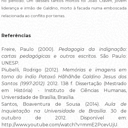
no período; Um desses tantos mortos foi João Cravim, jovem
liderança e irmão de Galdino, morto à facada numa emboscada
relacionada ao conflito por terras.
Referências
Freire, Paulo (2000).
Pedagogia da indignação:
cartas pedagógicas e outros escritos
. São Paulo:
UNESP.
Piubelli, Rodrigo (2012).
Memórias e imagens em
torno do índio Pataxó Hãhãhãe Galdino Jesus dos
Santos (1997-2012)
. 2012. 138 f. Dissertação (Mestrado
em História) - Instituto de Ciências Humanas,
Universidade de Brasília, Brasília.
Santos, Boaventura de Sousa (2014).
Aula de
Inquietação na Universidade de Brasília
. 30 de
outubro de 2012. Disponível em:
http://www.youtube.com/watch?v=mmE2PcevUjU.