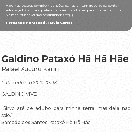
Algumas pessoas compõem canções, outras pintam quadros ou contam
estórias, e há ainda aquelas que fazem revoluções para mudar o mundo.
No mar infindável das possibilidades de(...)
Fernando Perazzoli, Flávia Carlet
Galdino Pataxó Hã Hã Hãe
Rafael Xucuru Kariri
Publicado em 2020-05-18
GALDINO VIVE!
“Sirvo até de adubo para minha terra, mas dela não
saio.”
Samado dos Santos Pataxó Hã Hã Hãe