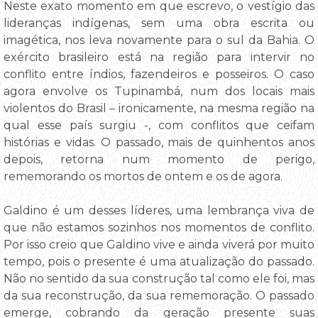
Neste exato momento em que escrevo, o vestígio das
lideranças indígenas, sem uma obra escrita ou
imagética, nos leva novamente para o sul da Bahia. O
exército brasileiro está na região para intervir no
conflito entre índios, fazendeiros e posseiros. O caso
agora envolve os Tupinambá, num dos locais mais
violentos do Brasil – ironicamente, na mesma região na
qual esse país surgiu -, com conflitos que ceifam
histórias e vidas. O passado, mais de quinhentos anos
depois, retorna num momento de perigo,
rememorando os mortos de ontem e os de agora.
Galdino é um desses líderes, uma lembrança viva de
que não estamos sozinhos nos momentos de conflito.
Por isso creio que Galdino vive e ainda viverá por muito
tempo, pois o presente é uma atualização do passado.
Não no sentido da sua construção tal como ele foi, mas
da sua reconstrução, da sua rememoração. O passado
emerge, cobrando da geração presente suas