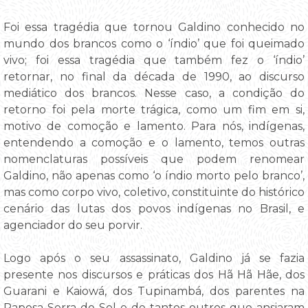
Foi essa tragédia que tornou Galdino conhecido no
mundo dos brancos como o ‘índio’ que foi queimado
vivo; foi essa tragédia que também fez o ‘índio’
retornar, no final da década de 1990, ao discurso
mediático dos brancos. Nesse caso, a condição do
retorno foi pela morte trágica, como um fim em si,
motivo de comoção e lamento. Para nós, indígenas,
entendendo a comoção e o lamento, temos outras
nomenclaturas possíveis que podem renomear
Galdino, não apenas como ‘o índio morto pelo branco’,
mas como corpo vivo, coletivo, constituinte do histórico
cenário das lutas dos povos indígenas no Brasil, e
agenciador do seu porvir.
Logo após o seu assassinato, Galdino já se fazia
presente nos discursos e práticas dos Hã Hã Hãe, dos
Guarani e Kaiowá, dos Tupinambá, dos parentes na
Raposa Serra do Sol e de tantos outros que ansiaram