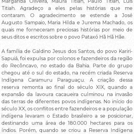
Margarida Oliveira, Maura Titiah, Paulo Titiah, Luis
Titiah. Agradeço a eles pelas histórias que me
contaram. O agradecimento se estende a José
Augusto Sampaio, Maria Hilda e Jurema Machado, os
quais me forneceram preciosas histórias por meio de
seus ditos e escritos sobre o povo Pataxó Hã Hã Hãe.
A família de Galdino Jesus dos Santos, do povo Kariri-
Sapuiá, foi expulsa por colonos e fazendeiros da região
do Recôncavo, no estado da Bahia. Parte do grupo
chegou até o sul do estado, na recém criada Reserva
Indígena Caramuru Paraguaçu. A criação dessa
reserva remonta ao final do século XIX, quando a
expansão da lavoura cacaueira culminou na invasão
das terras de diferentes povos indígenas. No início do
século XX, os conflitos entre fazendeiros e a população
indígena levaram o Estado brasileiro a se posicionar,
destinando uma área de 180.000 hectares para os
índios. Porém, quando se criou a Reserva Indígena