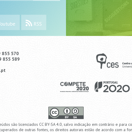
outube
RSS
9 855 570
9 855 589
.pt
eúdos são licenciados CC BY-SA 4.0, salvo indicação em contrário e para c
cuperados de outras fontes, os direitos autorais estão de acordo com a fon