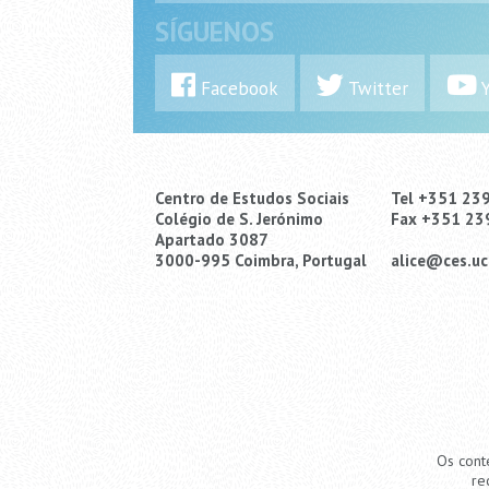
SÍGUENOS
Facebook
Twitter
Y
Centro de Estudos Sociais
Tel +351 23
Colégio de S. Jerónimo
Fax +351 23
Apartado 3087
3000-995 Coimbra, Portugal
alice@ces.uc
Os cont
re