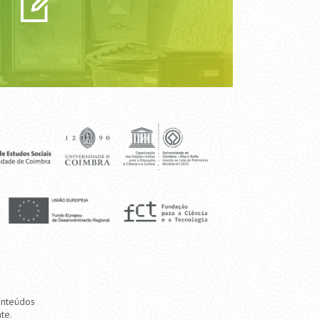
onteúdos
te.