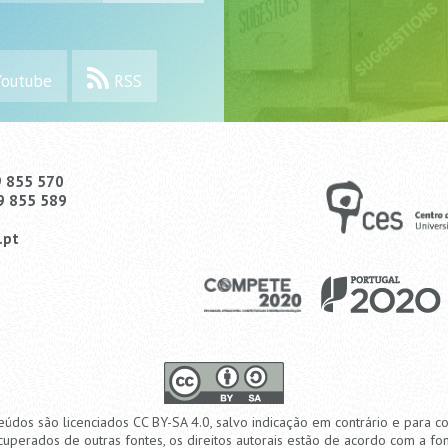
outube
RSS
9 855 570
9 855 589
.pt
eúdos são licenciados CC BY-SA 4.0, salvo indicação em contrário e para c
cuperados de outras fontes, os direitos autorais estão de acordo com a fon