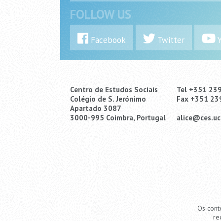
FOLLOW US
Facebook
Twitter
Y
Centro de Estudos Sociais
Tel +351 23
Colégio de S. Jerónimo
Fax +351 23
Apartado 3087
3000-995 Coimbra, Portugal
alice@ces.uc
Os cont
re