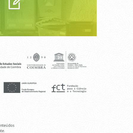
onteúdos
te.