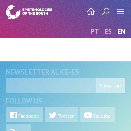
PT
ES
EN
NEWSLETTER ALICE-ES
Subscribe
FOLLOW US
Facebook
Twitter
Youtube