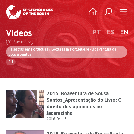
Videos
PT
ES
EN
Playlists
Palestras em Português / Lectures in Portuguese - Boaventura de
Sousa Santos
All
2015_Boaventura de Sousa
Santos_Apresentação do Livro: O
direito dos oprimidos no
Jacarezinho
2016-04-15
2015_Boaventura de Sousa Santos_