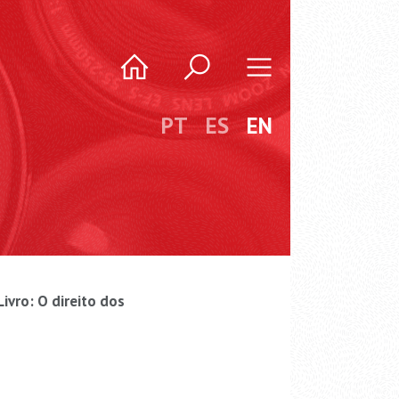
PT
ES
EN
vro: O direito dos