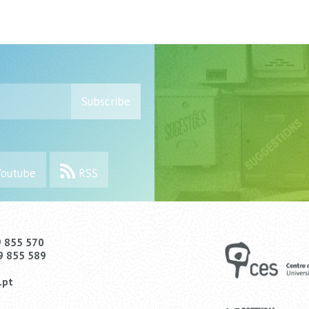
Subscribe
outube
RSS
9 855 570
9 855 589
.pt