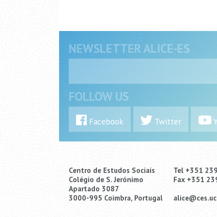
NEWSLETTER ALICE-ES
FOLLOW US
Facebook
Twitter
Y
Centro de Estudos Sociais
Tel +351 23
Colégio de S. Jerónimo
Fax +351 23
Apartado 3087
3000-995 Coimbra, Portugal
alice@ces.uc