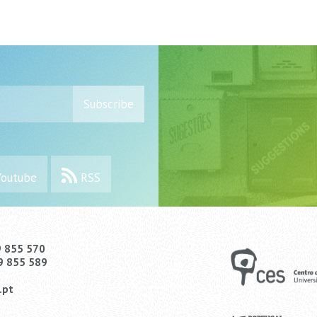
Subscribe
outube
RSS
9 855 570
9 855 589
.pt