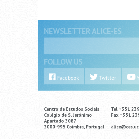
NEWSLETTER ALICE-ES
FOLLOW US
Facebook
Twitter
Y
Centro de Estudos Sociais
Tel +351 23
Colégio de S. Jerónimo
Fax +351 23
Apartado 3087
3000-995 Coimbra, Portugal
alice@ces.uc