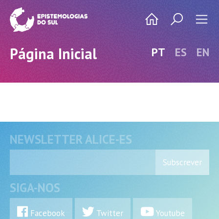
Página Inicial
PT
ES
EN
NEWSLETTER ALICE-ES
Subscrever
SIGA-NOS
Facebook
Twitter
Youtube