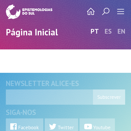
Página Inicial
PT
ES
EN
NEWSLETTER ALICE-ES
Subscrever
SIGA-NOS
Facebook
Twitter
Youtube