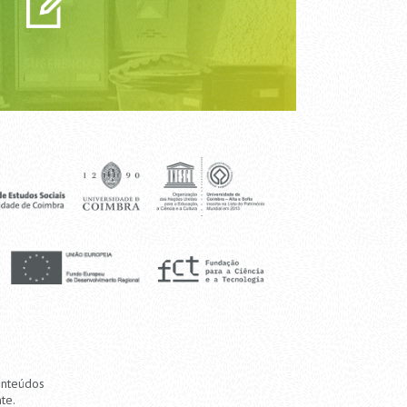
onteúdos
te.