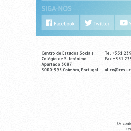
SIGA-NOS
Facebook
Twitter
Y
Centro de Estudos Sociais
Tel +351 23
Colégio de S. Jerónimo
Fax +351 23
Apartado 3087
3000-995 Coimbra, Portugal
alice@ces.uc
Os cont
re