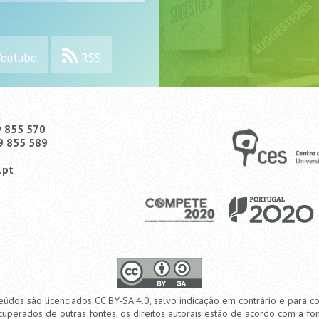
outube
RSS
9 855 570
9 855 589
.pt
eúdos são licenciados CC BY-SA 4.0, salvo indicação em contrário e para c
cuperados de outras fontes, os direitos autorais estão de acordo com a fon